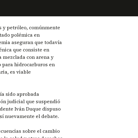
gas y petróleo, comúnmente
atado polémica en
demia aseguran que todavía
énica que consiste en
a mezclada con arena y
o para hidrocarburos en
ia, es viable
bía sido aprobada
ión judicial que suspendió
sidente Iván Duque dispuso
 así nuevamente el debate.
ecuencias sobre el cambio