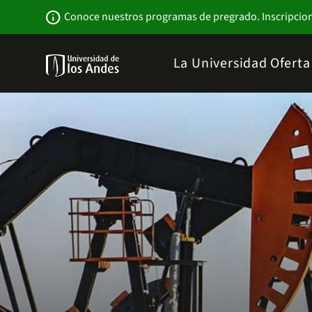
Pasar
Newsbar
info
Conoce nuestros programas de pregrado. Inscripcio
al
contenido
principal
Menu
La Universidad
Ofert
links
Navbar
-
Sitio
Institucional