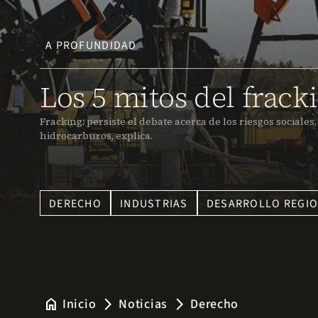
A PROFUNDIDAD
Los 5 mitos del frack
Fracking: persiste el debate acerca de los riesgos social
hidrocarburos, explica.
DERECHO
INDUSTRIAS
DESARROLLO REGI
home
Inicio
Noticias
Derecho
arrow_forward_ios
arrow_forward_ios