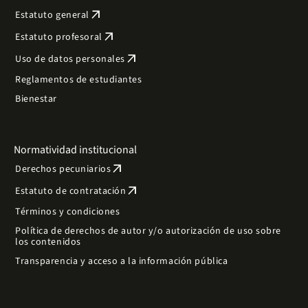
arrow_outward
Estatuto general
arrow_outward
Estatuto profesoral
arrow_outward
Uso de datos personales
Reglamentos de estudiantes
Bienestar
Normatividad institucional
arrow_outward
Derechos pecuniarios
arrow_outward
Estatuto de contratación
Términos y condiciones
Política de derechos de autor y/o autorización de uso sobre
los contenidos
Transparencia y acceso a la información pública