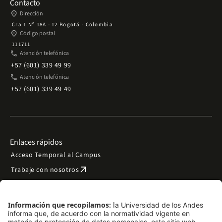
Contacto
place
Dirección
Cra 1 Nº 18A - 12 Bogotá - Colombia
place
Código postal
111711
phone
Atención telefónica
+57 (601) 339 49 99
phone
Atención telefónica
+57 (601) 339 49 49
Enlaces rápidos
Acceso Temporal al Campus
arrow_outward
Trabaje con nosotros
arrow_outward
Emergencias
Preguntas frecuentes
arrow_outward
Filantropía y donaciones