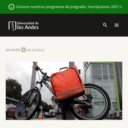
Pasar
Newsbar
info
Conoce nuestros programas de pregrado. Inscripciones 2027-1
al
contenido
principal
search
menu
Menu
links
Navbar
-
Sitio
calendar_month
OPINIÓN
28/10/2021
Institucional