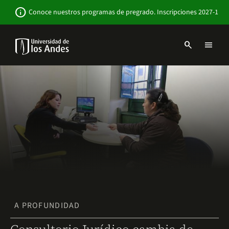
Pasar
Newsbar
info
Conoce nuestros programas de pregrado. Inscripciones 2027-1
al
contenido
principal
search
menu
Menu
links
Navbar
-
Sitio
Institucional
A PROFUNDIDAD