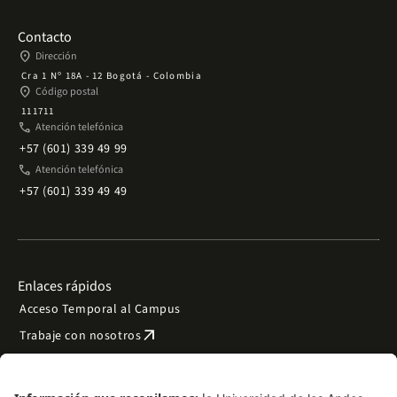
Contacto
place
Dirección
Cra 1 Nº 18A - 12 Bogotá - Colombia
place
Código postal
111711
phone
Atención telefónica
+57 (601) 339 49 99
phone
Atención telefónica
+57 (601) 339 49 49
Enlaces rápidos
Acceso Temporal al Campus
arrow_outward
Trabaje con nosotros
arrow_outward
Emergencias
Preguntas frecuentes