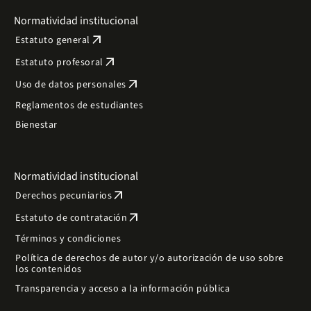
Normatividad institucional
arrow_outward
Estatuto general
arrow_outward
Estatuto profesoral
arrow_outward
Uso de datos personales
Reglamentos de estudiantes
Bienestar
Normatividad institucional
arrow_outward
Derechos pecuniarios
arrow_outward
Estatuto de contratación
Términos y condiciones
Política de derechos de autor y/o autorización de uso sobre
los contenidos
Transparencia y acceso a la información pública