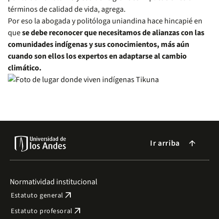
términos de calidad de vida, agrega.
Por eso la abogada y politóloga uniandina hace hincapié en
que
se debe reconocer que necesitamos de alianzas con las
comunidades indígenas y sus conocimientos, más aún
cuando son ellos los expertos en adaptarse al cambio
climático.
Ir arriba
arrow_forward
Normatividad institucional
arrow_outward
Estatuto general
arrow_outward
Estatuto profesoral