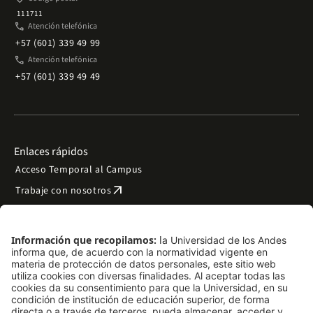
111711
phone
Atención telefónica
+57 (601) 339 49 99
phone
Atención telefónica
+57 (601) 339 49 49
Enlaces rápidos
Acceso Temporal al Campus
arrow_outward
Trabaje con nosotros
arrow_outward
Emergencias
Preguntas frecuentes
arrow_outward
Filantropía y donaciones
arrow_outward
Mapa del sitio