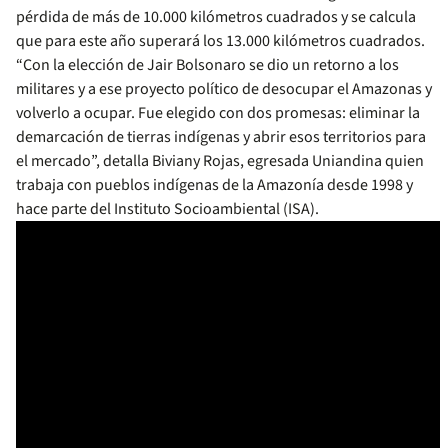
pérdida de más de 10.000 kilómetros cuadrados y se calcula
que para este año superará los 13.000 kilómetros cuadrados.
“Con la elección de Jair Bolsonaro se dio un retorno a los
militares y a ese proyecto político de desocupar el Amazonas y
volverlo a ocupar. Fue elegido con dos promesas: eliminar la
demarcación de tierras indígenas y abrir esos territorios para
el mercado”, detalla Biviany Rojas, egresada Uniandina quien
trabaja con pueblos indígenas de la Amazonía desde 1998 y
hace parte del Instituto Socioambiental (ISA).