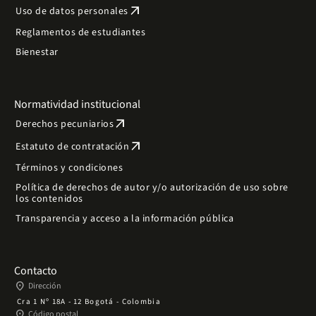
arrow_outward
Uso de datos personales
Reglamentos de estudiantes
Bienestar
Normatividad institucional
arrow_outward
Derechos pecuniarios
arrow_outward
Estatuto de contratación
Términos y condiciones
Política de derechos de autor y/o autorización de uso sobre
los contenidos
Transparencia y acceso a la información pública
Contacto
place
Dirección
Cra 1 Nº 18A - 12 Bogotá - Colombia
place
Código postal