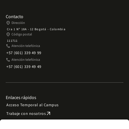
Contacto
place
Dirección
Cra 1 Nº 18A - 12 Bogotá - Colombia
place
Código postal
111711
phone
Atención telefónica
+57 (601) 339 49 99
phone
Atención telefónica
+57 (601) 339 49 49
Enlaces rápidos
Acceso Temporal al Campus
arrow_outward
Trabaje con nosotros
arrow_outward
Emergencias