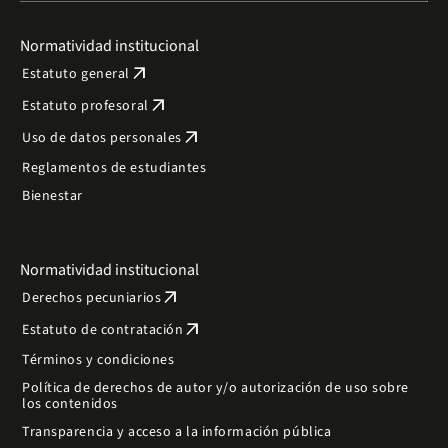
Normatividad institucional
arrow_outward
Estatuto general
arrow_outward
Estatuto profesoral
arrow_outward
Uso de datos personales
Reglamentos de estudiantes
Bienestar
Normatividad institucional
arrow_outward
Derechos pecuniarios
arrow_outward
Estatuto de contratación
Términos y condiciones
Política de derechos de autor y/o autorización de uso sobre
los contenidos
Transparencia y acceso a la información pública