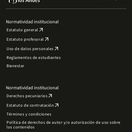
Normatividad institucional
arrow_outward
Estatuto general
arrow_outward
Estatuto profesoral
arrow_outward
Uso de datos personales
Reglamentos de estudiantes
Bienestar
Normatividad institucional
arrow_outward
Derechos pecuniarios
arrow_outward
Estatuto de contratación
Términos y condiciones
Política de derechos de autor y/o autorización de uso sobre
los contenidos