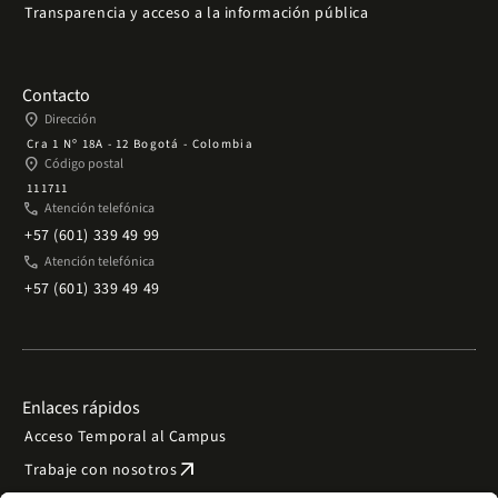
Transparencia y acceso a la información pública
Contacto
place
Dirección
Cra 1 Nº 18A - 12 Bogotá - Colombia
place
Código postal
111711
phone
Atención telefónica
+57 (601) 339 49 99
phone
Atención telefónica
+57 (601) 339 49 49
Enlaces rápidos
Acceso Temporal al Campus
arrow_outward
Trabaje con nosotros