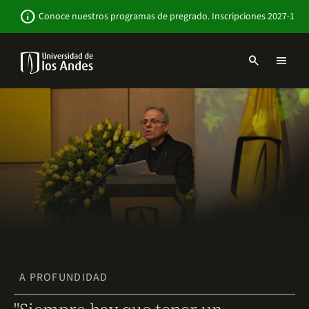
Pasar
Newsbar
info
Conoce nuestros programas de pregrado. Inscripciones 2027-1
al
contenido
principal
search
menu
Menu
links
Navbar
-
Sitio
Institucional
A PROFUNDIDAD