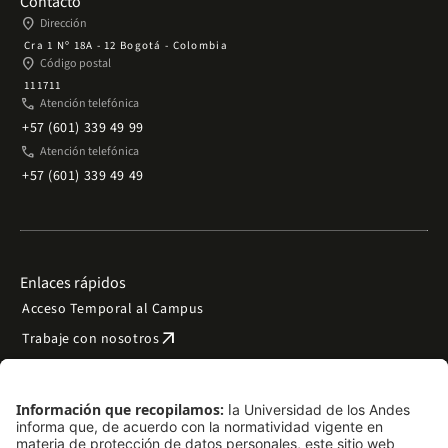
Contacto
place
Dirección
Cra 1 Nº 18A - 12 Bogotá - Colombia
place
Código postal
111711
phone
Atención telefónica
+57 (601) 339 49 99
phone
Atención telefónica
+57 (601) 339 49 49
Enlaces rápidos
Acceso Temporal al Campus
arrow_outward
Trabaje con nosotros
arrow_outward
Emergencias
Preguntas frecuentes
arrow_outward
Filantropía y donaciones