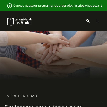
Pasar
Newsbar
info
Conoce nuestros programas de pregrado. Inscripciones 2027-1
al
contenido
principal
search
menu
Menu
links
Navbar
-
Sitio
Institucional
A PROFUNDIDAD