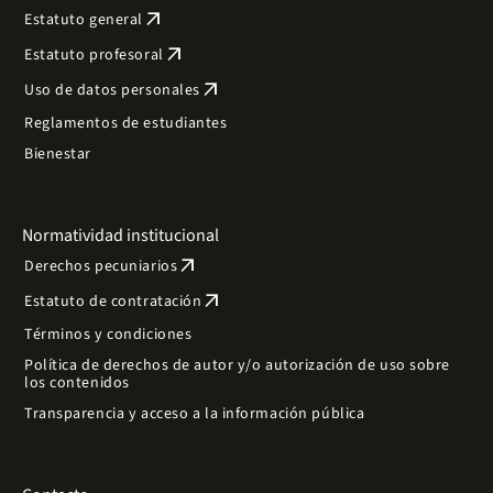
arrow_outward
Estatuto general
arrow_outward
Estatuto profesoral
arrow_outward
Uso de datos personales
Reglamentos de estudiantes
Bienestar
Normatividad institucional
arrow_outward
Derechos pecuniarios
arrow_outward
Estatuto de contratación
Términos y condiciones
Política de derechos de autor y/o autorización de uso sobre
los contenidos
Transparencia y acceso a la información pública