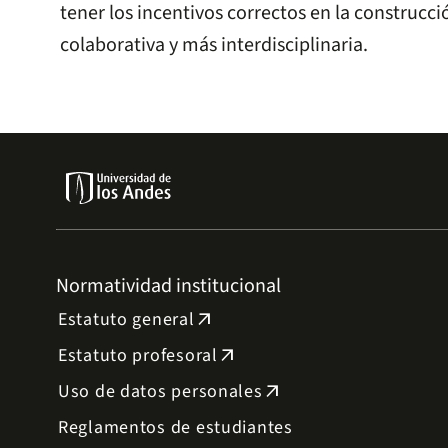
tener los incentivos correctos en la construc
colaborativa y más interdisciplinaria.
Normatividad institucional
Estatuto general
arrow_outward
Estatuto profesoral
arrow_outward
Uso de datos personales
arrow_outward
Reglamentos de estudiantes