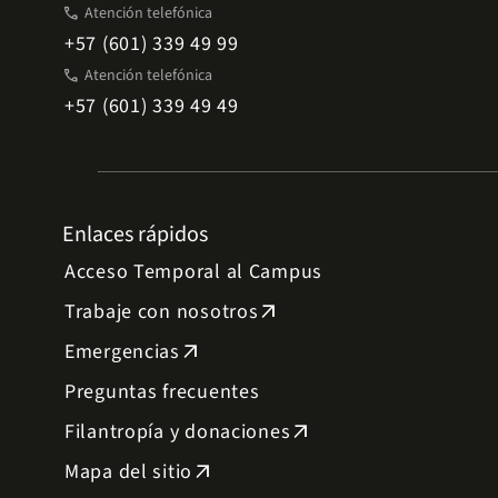
phone
Atención telefónica
+57 (601) 339 49 99
phone
Atención telefónica
+57 (601) 339 49 49
Enlaces rápidos
Acceso Temporal al Campus
Trabaje con nosotros
arrow_outward
Emergencias
arrow_outward
Preguntas frecuentes
Filantropía y donaciones
arrow_outward
Mapa del sitio
arrow_outward