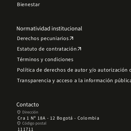
Bienestar
Normatividad institucional
Derechos pecuniarios
arrow_outward
Estatuto de contratación
arrow_outward
Términos y condiciones
Política de derechos de autor y/o autorización
Transparencia y acceso a la información públic
Contacto
place
Dirección
Cra 1 Nº 18A - 12 Bogotá - Colombia
place
Código postal
111711