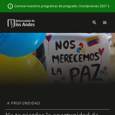
Pasar
Newsbar
info
Conoce nuestros programas de pregrado. Inscripciones 2027-1
al
contenido
principal
search
menu
Menu
links
Navbar
-
Sitio
Institucional
A PROFUNDIDAD