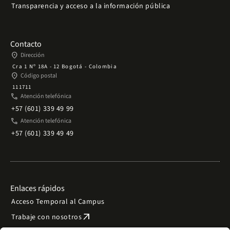
Transparencia y acceso a la información pública
Contacto
place
Dirección
Cra 1 Nº 18A - 12 Bogotá - Colombia
place
Código postal
111711
phone
Atención telefónica
+57 (601) 339 49 99
phone
Atención telefónica
+57 (601) 339 49 49
Enlaces rápidos
Acceso Temporal al Campus
arrow_outward
Trabaje con nosotros