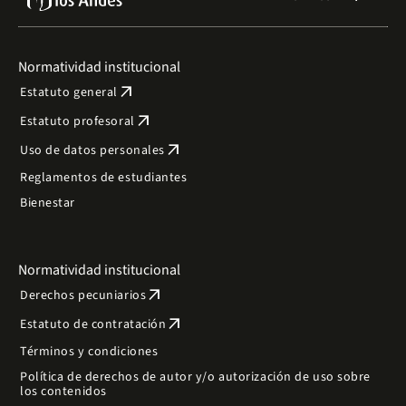
Normatividad institucional
arrow_outward
Estatuto general
arrow_outward
Estatuto profesoral
arrow_outward
Uso de datos personales
Reglamentos de estudiantes
Bienestar
Normatividad institucional
arrow_outward
Derechos pecuniarios
arrow_outward
Estatuto de contratación
Términos y condiciones
Política de derechos de autor y/o autorización de uso sobre
los contenidos