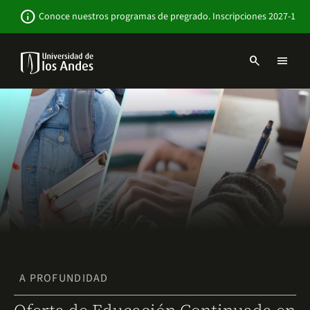
Pasar
Newsbar
info
Conoce nuestros programas de pregrado. Inscripciones 2027-1
al
contenido
principal
search
menu
Menu
links
Navbar
-
Sitio
Institucional
A PROFUNDIDAD