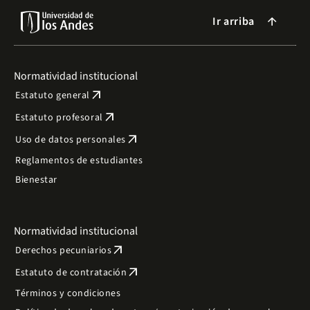
Ir arriba
arrow_forward
Normatividad institucional
arrow_outward
Estatuto general
arrow_outward
Estatuto profesoral
arrow_outward
Uso de datos personales
Reglamentos de estudiantes
Bienestar
Normatividad institucional
arrow_outward
Derechos pecuniarios
arrow_outward
Estatuto de contratación
Términos y condiciones