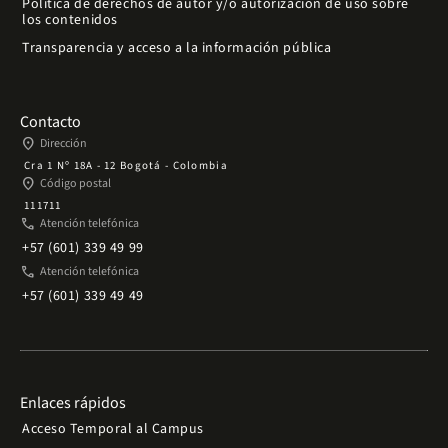
Política de derechos de autor y/o autorización de uso sobre
los contenidos
Transparencia y acceso a la información pública
Contacto
place
Dirección
Cra 1 Nº 18A - 12 Bogotá - Colombia
place
Código postal
111711
phone
Atención telefónica
+57 (601) 339 49 99
phone
Atención telefónica
+57 (601) 339 49 49
Enlaces rápidos
Acceso Temporal al Campus