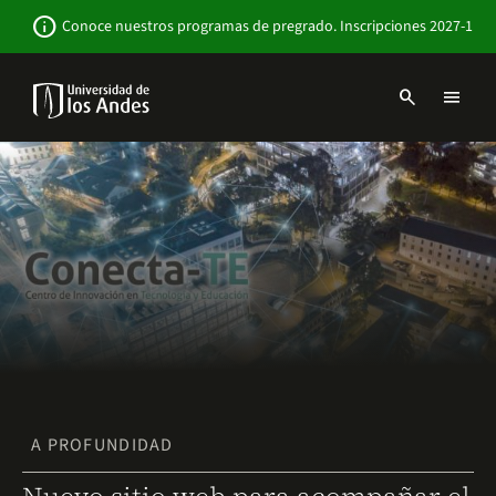
Pasar
Newsbar
info
Conoce nuestros programas de pregrado. Inscripciones 2027-1
al
contenido
principal
search
menu
Menu
links
Navbar
-
Sitio
Institucional
A PROFUNDIDAD