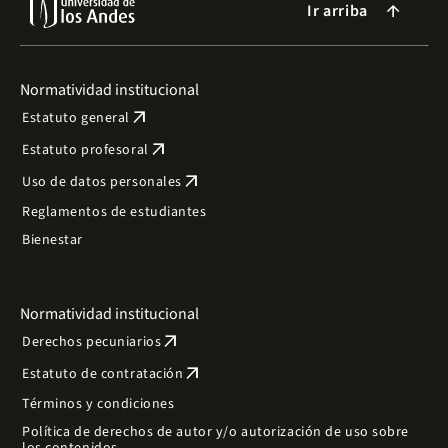
Ir arriba
arrow_forward
Normatividad institucional
arrow_outward
Estatuto general
arrow_outward
Estatuto profesoral
arrow_outward
Uso de datos personales
Reglamentos de estudiantes
Bienestar
Normatividad institucional
arrow_outward
Derechos pecuniarios
arrow_outward
Estatuto de contratación
Términos y condiciones
Política de derechos de autor y/o autorización de uso sobre