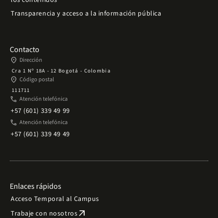
los contenidos
Transparencia y acceso a la información pública
Contacto
place
Dirección
Cra 1 Nº 18A - 12 Bogotá - Colombia
place
Código postal
111711
phone
Atención telefónica
+57 (601) 339 49 99
phone
Atención telefónica
+57 (601) 339 49 49
Enlaces rápidos
Acceso Temporal al Campus
arrow_outward
Trabaje con nosotros