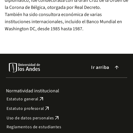
diplomático, fue condecorada con la Gran Cruz de la Orden de
la Corona de Bélgica, otorgada por Real Decreto.
También ha sido consultora económica de varias
instituciones internacionales, incluido el Banco Mundial en
Washington DC, desde 1985 hasta 1987.
Ir arriba
arrow_forward
Normatividad institucional
arrow_outward
Estatuto general
arrow_outward
Estatuto profesoral
arrow_outward
Uso de datos personales
Reglamentos de estudiantes