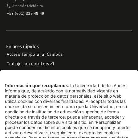
phone
Atención telefónica
+57 (601) 339 49 49
Enlaces rápidos
Acceso Temporal al Campus
arrow_outward
Trabaje con nosotros
arrow_outward
Emergencias
Preguntas frecuentes
arrow_outward
Filantropía y donaciones
arrow_outward
Mapa del sitio
Síguenos
LinkedIn