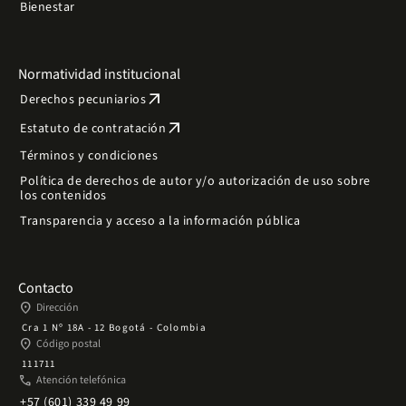
Bienestar
Normatividad institucional
arrow_outward
Derechos pecuniarios
arrow_outward
Estatuto de contratación
Términos y condiciones
Política de derechos de autor y/o autorización de uso sobre
los contenidos
Transparencia y acceso a la información pública
Contacto
place
Dirección
Cra 1 Nº 18A - 12 Bogotá - Colombia
place
Código postal
111711
phone
Atención telefónica
+57 (601) 339 49 99