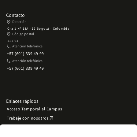
Contacto
place
Dirección
Cra 1 Nº 18A - 12 Bogotá - Colombia
place
Código postal
111711
phone
Atención telefónica
+57 (601) 339 49 99
phone
Atención telefónica
+57 (601) 339 49 49
Enlaces rápidos
Acceso Temporal al Campus
arrow_outward
Trabaje con nosotros
arrow_outward
Emergencias