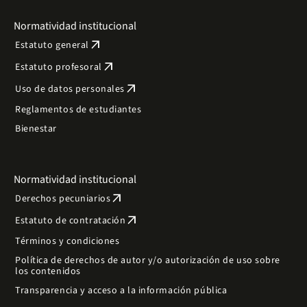
Normatividad institucional
arrow_outward
Estatuto general
arrow_outward
Estatuto profesoral
arrow_outward
Uso de datos personales
Reglamentos de estudiantes
Bienestar
Normatividad institucional
arrow_outward
Derechos pecuniarios
arrow_outward
Estatuto de contratación
Términos y condiciones
Política de derechos de autor y/o autorización de uso sobre
los contenidos
Transparencia y acceso a la información pública