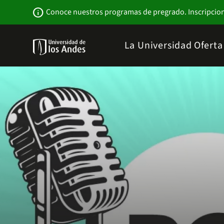
Pasar
Newsbar
info
Conoce nuestros programas de pregrado. Inscripcio
al
contenido
principal
Menu
La Universidad
Ofert
links
Navbar
-
Sitio
Institucional