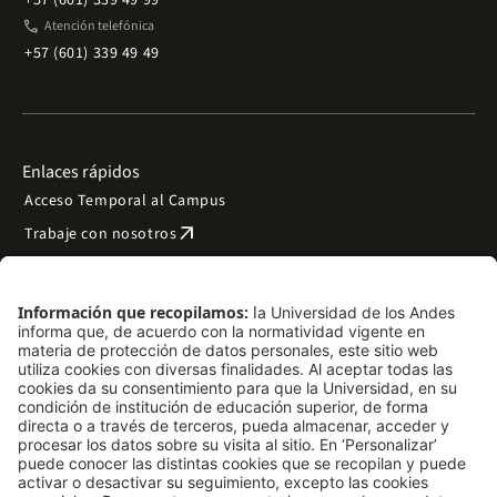
+57 (601) 339 49 99
phone
Atención telefónica
+57 (601) 339 49 49
Enlaces rápidos
Acceso Temporal al Campus
arrow_outward
Trabaje con nosotros
arrow_outward
Emergencias
Preguntas frecuentes
arrow_outward
Filantropía y donaciones
arrow_outward
Mapa del sitio
Síguenos
LinkedIn