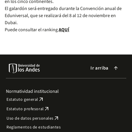
en los cinco continentes.
El galardón será entregado durante la Convención anual de
Eduniversal, que se realizará del 8 al 12 de noviembre en
Dubai.
Puede consultar el ranking
AQUÍ
Ir arriba
arrow_forward
Normatividad institucional
arrow_outward
Estatuto general
arrow_outward
Estatuto profesoral
arrow_outward
Uso de datos personales
Reglamentos de estudiantes