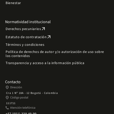
Bienestar
Normatividad institucional
arrow_outward
Derechos pecuniarios
arrow_outward
Estatuto de contratación
Términos y condiciones
Política de derechos de autor y/o autorización de uso sobre
los contenidos
Transparencia y acceso a la información pública
Contacto
place
Dirección
Cra 1 Nº 18A - 12 Bogotá - Colombia
place
Código postal
111711
phone
Atención telefónica