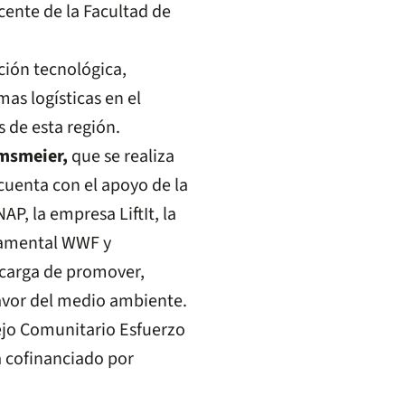
cente de la Facultad de
.
ción tecnológica,
as logísticas en el
s de esta región.
msmeier,
que se realiza
cuenta con el apoyo de la
P, la empresa LiftIt, la
rnamental WWF y
ncarga de promover,
favor del medio ambiente.
ejo Comunitario Esfuerzo
a cofinanciado por