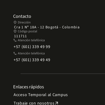
Contacto
place
Dirección
Cra 1 Nº 18A - 12 Bogotá - Colombia
place
Código postal
111711
phone
Atención telefónica
+57 (601) 339 49 99
phone
Atención telefónica
+57 (601) 339 49 49
Enlaces rápidos
Acceso Temporal al Campus
Trabaje con nosotros
arrow_outward