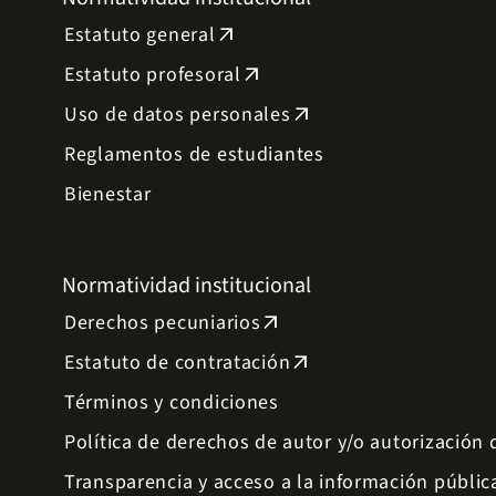
Estatuto general
arrow_outward
Estatuto profesoral
arrow_outward
Uso de datos personales
arrow_outward
Reglamentos de estudiantes
Bienestar
Normatividad institucional
Derechos pecuniarios
arrow_outward
Estatuto de contratación
arrow_outward
Términos y condiciones
Política de derechos de autor y/o autorización
Transparencia y acceso a la información públic