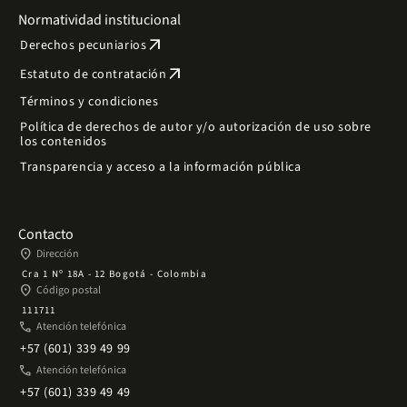
Normatividad institucional
arrow_outward
Derechos pecuniarios
arrow_outward
Estatuto de contratación
Términos y condiciones
Política de derechos de autor y/o autorización de uso sobre
los contenidos
Transparencia y acceso a la información pública
Contacto
place
Dirección
Cra 1 Nº 18A - 12 Bogotá - Colombia
place
Código postal
111711
phone
Atención telefónica
+57 (601) 339 49 99
phone
Atención telefónica
+57 (601) 339 49 49