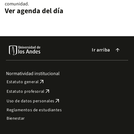
comunidad.
Ver agenda del día
Ir arriba
arrow_forward
Normatividad institucional
arrow_outward
Estatuto general
arrow_outward
Estatuto profesoral
arrow_outward
Uso de datos personales
Reglamentos de estudiantes
Bienestar