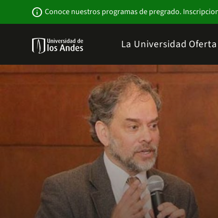
Pasar
Newsbar
info
Conoce nuestros programas de pregrado. Inscripcio
al
contenido
principal
Menu
La Universidad
Ofert
links
Navbar
-
Sitio
Institucional