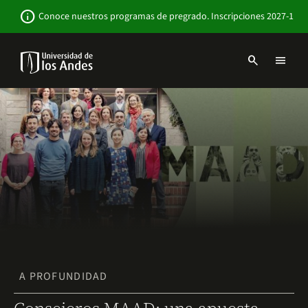
Pasar
Newsbar
info
Conoce nuestros programas de pregrado. Inscripciones 2027-1
al
contenido
principal
search
menu
Menu
links
Navbar
-
Sitio
Institucional
A PROFUNDIDAD