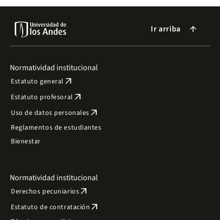
Ir arriba
arrow_forward
Normatividad institucional
arrow_outward
Estatuto general
arrow_outward
Estatuto profesoral
arrow_outward
Uso de datos personales
Reglamentos de estudiantes
Bienestar
Normatividad institucional
arrow_outward
Derechos pecuniarios
arrow_outward
Estatuto de contratación