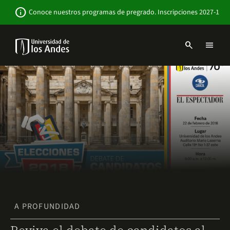
Pasar
Newsbar
info
Conoce nuestros programas de pregrado. Inscripciones 2027-1
al
contenido
principal
search
menu
Menu
links
Navbar
-
Sitio
Institucional
A PROFUNDIDAD