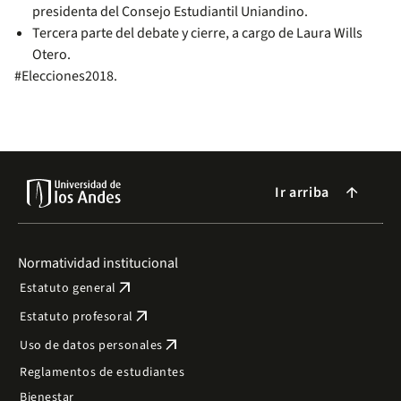
presidenta del Consejo Estudiantil Uniandino.
Tercera parte del debate y cierre, a cargo de Laura Wills
Otero.
#Elecciones2018.
Ir arriba
arrow_forward
Normatividad institucional
arrow_outward
Estatuto general
arrow_outward
Estatuto profesoral
arrow_outward
Uso de datos personales
Reglamentos de estudiantes
Bienestar