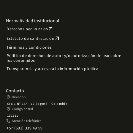
Normatividad institucional
arrow_outward
Derechos pecuniarios
arrow_outward
Estatuto de contratación
Términos y condiciones
Política de derechos de autor y/o autorización de uso sobre
los contenidos
Transparencia y acceso a la información pública
Contacto
place
Dirección
Cra 1 Nº 18A - 12 Bogotá - Colombia
place
Código postal
111711
phone
Atención telefónica
+57 (601) 339 49 99