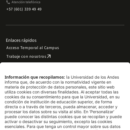
phone
Atención telefónica
+57 (601) 339 49 49
Enlaces rápidos
Acceso Temporal al Campus
arrow_outward
Trabaje con nosotros
arrow_outward
Emergencias
Preguntas frecuentes
arrow_outward
Filantropía y donaciones
arrow_outward
Mapa del sitio
Síguenos
LinkedIn