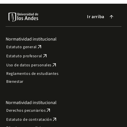
Ir arriba
arrow_forward
Normatividad institucional
arrow_outward
Estatuto general
arrow_outward
Estatuto profesoral
arrow_outward
Uso de datos personales
Reglamentos de estudiantes
Bienestar
Normatividad institucional
arrow_outward
Derechos pecuniarios
arrow_outward
Estatuto de contratación