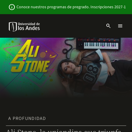
Pasar
Newsbar
info
Conoce nuestros programas de pregrado. Inscripciones 2027-1
al
contenido
principal
search
menu
Menu
links
Navbar
-
Sitio
Institucional
A PROFUNDIDAD