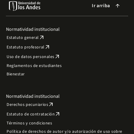
Ir arriba
arrow_forward
Normatividad institucional
arrow_outward
Estatuto general
arrow_outward
Estatuto profesoral
arrow_outward
Uso de datos personales
Reglamentos de estudiantes
Bienestar
Normatividad institucional
arrow_outward
Derechos pecuniarios
arrow_outward
Estatuto de contratación
Términos y condiciones
Política de derechos de autor y/o autorización de uso sobre