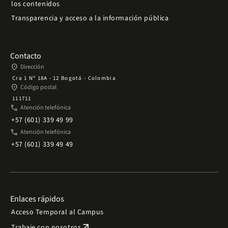
los contenidos
Transparencia y acceso a la información pública
Contacto
place
Dirección
Cra 1 Nº 18A - 12 Bogotá - Colombia
place
Código postal
111711
phone
Atención telefónica
+57 (601) 339 49 99
phone
Atención telefónica
+57 (601) 339 49 49
Enlaces rápidos
Acceso Temporal al Campus
arrow_outward
Trabaje con nosotros