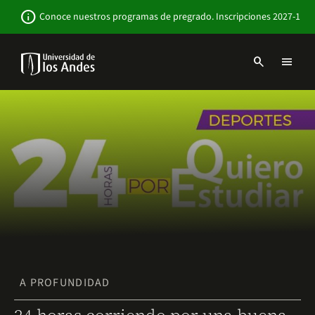
Pasar
Newsbar
info
Conoce nuestros programas de pregrado. Inscripciones 2027-1
al
contenido
principal
search
menu
Menu
links
Navbar
-
Sitio
Institucional
A PROFUNDIDAD