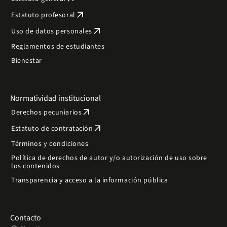
arrow_outward
Estatuto profesoral
arrow_outward
Uso de datos personales
Reglamentos de estudiantes
Bienestar
Normatividad institucional
arrow_outward
Derechos pecuniarios
arrow_outward
Estatuto de contratación
Términos y condiciones
Política de derechos de autor y/o autorización de uso sobre
los contenidos
Transparencia y acceso a la información pública
Contacto