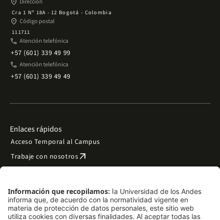
place
Dirección
Cra 1 Nº 18A - 12 Bogotá - Colombia
place
Código postal
111711
phone
Atención telefónica
+57 (601) 339 49 99
phone
Atención telefónica
+57 (601) 339 49 49
Enlaces rápidos
Acceso Temporal al Campus
arrow_outward
Trabaje con nosotros
arrow_outward
Emergencias
Preguntas frecuentes
arrow_outward
Filantropía y donaciones
arrow_outward
Mapa del sitio