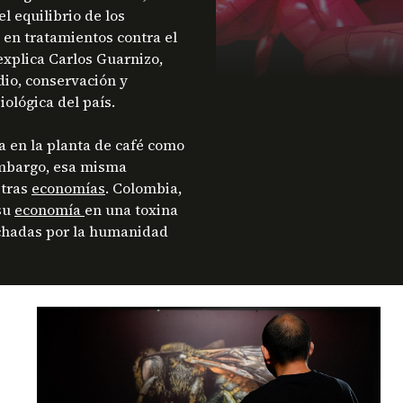
l equilibrio de los
 en tratamientos contra el
 explica Carlos Guarnizo,
io, conservación y
ológica del país.
a en la planta de café como
embargo, esa misma
stras
economías
. Colombia,
 su
economía
en una toxina
echadas por la humanidad