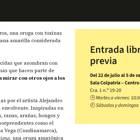
ros, una oruga con toxinas
ana amarilla considerada
Entrada lib
previa
arecidas que asombran con
anas que hacen parte de
Del 22 de julio al 5 de 
a mirar con otros ojos a los
Sala Colpatria – Centro
Cra. 1 n.º 19-20
🕒
Martes a viernes:
10:00
s por el artista Alejandro
🕘
Sábados y domingos:
 envolvente. Inspiradas en
, ranas, arañas, hongos y
 sorprendentes como el
 la Vega (Cundinamarca),
liqua
, una oruga amazónica