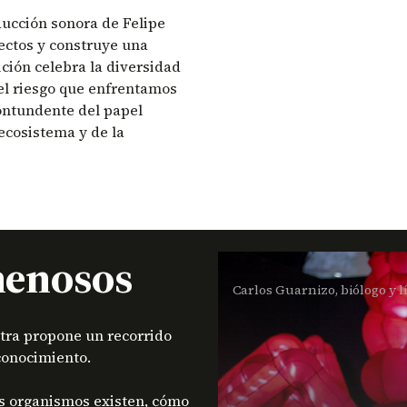
ucción sonora de Felipe
sectos y construye una
ición celebra la diversidad
 el riesgo que enfrentamos
ontundente del papel
ecosistema y de la
nenosos
Carlos Guarnizo, biólogo y l
estra propone un recorrido
 conocimiento.
s organismos existen, cómo