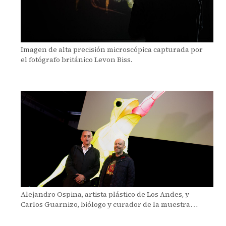
Imagen de alta precisión microscópica capturada por
el fotógrafo británico Levon Biss.
Alejandro Ospina, artista plástico de Los Andes, y
Carlos Guarnizo, biólogo y curador de la muestra
“Venenosos y ponzoñosos”.