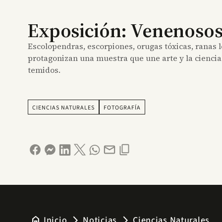
Exposición: Venenoso
Escolopendras, escorpiones, orugas tóxicas, ranas 
protagonizan una muestra que une arte y la ciencia 
temidos.
CIENCIAS NATURALES
FOTOGRAFÍA
home
Inicio
Noticias
Ciencias Naturales
arrow_forward_ios
arrow_forward_ios