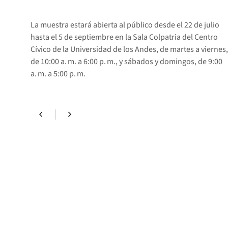
La muestra estará abierta al público desde el 22 de julio
hasta el 5 de septiembre en la Sala Colpatria del Centro
Cívico de la Universidad de los Andes, de martes a viernes,
de 10:00 a. m. a 6:00 p. m., y sábados y domingos, de 9:00
a. m. a 5:00 p. m.
chevron_left
chevron_right