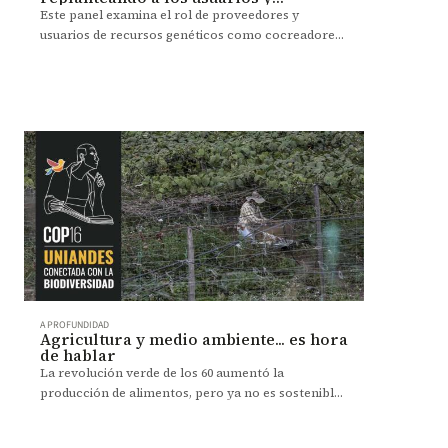
proveedores de DSI como co-
Este panel examina el rol de proveedores y
creadores
usuarios de recursos genéticos como cocreadores
de conocimiento, analizando el acceso,
distribución de beneficios (ABS) y la información
sobre secuencias digitales (DSI), abordando tanto
preocupaciones sobre biopiratería como los
desafíos para la investigación.
A PROFUNDIDAD
Agricultura y medio ambiente... es hora
de hablar
La revolución verde de los 60 aumentó la
producción de alimentos, pero ya no es sostenible.
Expertos urgen por una alianza entre ambiente y
agricultura.