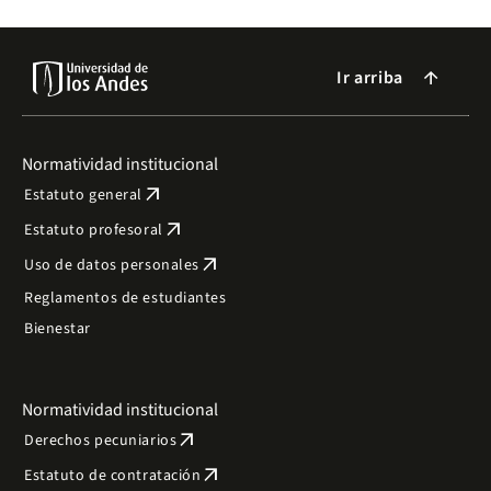
Ir arriba
arrow_forward
Normatividad institucional
arrow_outward
Estatuto general
arrow_outward
Estatuto profesoral
arrow_outward
Uso de datos personales
Reglamentos de estudiantes
Bienestar
Normatividad institucional
arrow_outward
Derechos pecuniarios
arrow_outward
Estatuto de contratación