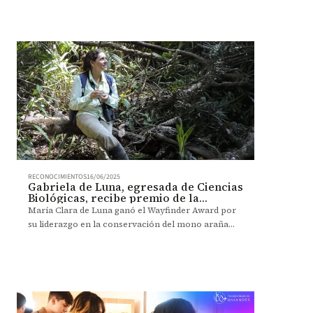
GEMINAE 2025, organizados por la red UNITA.
RECONOCIMIENTOS
16/06/2025
Gabriela de Luna, egresada de Ciencias
Biológicas, recibe premio de la
National Geographic Society
María Clara de Luna ganó el Wayfinder Award por
su liderazgo en la conservación del mono araña
café y la formación de más de 200 jóvenes
expertos.