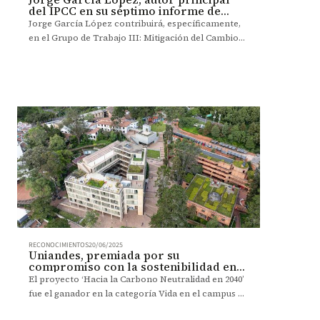
del IPCC en su séptimo informe de
evaluación
Jorge García López contribuirá, específicamente,
en el Grupo de Trabajo III: Mitigación del Cambio
Climático, en el capítulo 2, enfocado en el análisis
de las emisiones antropogénicas pasadas y
actuales y sus impulsores.
RECONOCIMIENTOS
20/06/2025
Uniandes, premiada por su
compromiso con la sostenibilidad en
los GEMINAE 2025
El proyecto ‘Hacia la Carbono Neutralidad en 2040’
fue el ganador en la categoría Vida en el campus y
compromiso con los ODS de los Premios