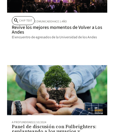
search
CHIP TEXT
COMUNICADO
HACE 1 AÑO
Revive los mejores momentos de Volver a Los
Andes
El encuentro de egresados de la Universidad de los Andes
A PROFUNDIDAD
22/10/2024
Panel de discusión con Fulbrighters:
replanteando a los usuarios y