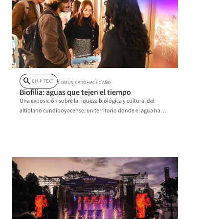
search
CHIP TEXT
COMUNICADO
HACE 1 AÑO
Biofilia: aguas que tejen el tiempo
Una exposición sobre la riqueza biológica y cultural del
altiplano cundiboyacense, un territorio donde el agua ha
esculpido paisajes, tejido historias y dado forma a la vida.