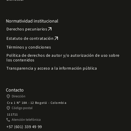
Normatividad institucional
arrow_outward
Derechos pecuniarios
arrow_outward
Estatuto de contratación
Términos y condiciones
Política de derechos de autor y/o autorización de uso sobre
los contenidos
Transparencia y acceso a la información pública
Contacto
place
Dirección
Cra 1 Nº 18A - 12 Bogotá - Colombia
place
Código postal
111711
phone
Atención telefónica
+57 (601) 339 49 99