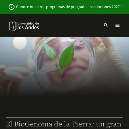
Pasar
Newsbar
info
Conoce nuestros programas de pregrado. Inscripciones 2027-1
al
contenido
principal
search
menu
Menu
links
Navbar
-
Sitio
Institucional
El BioGenoma de la Tierra: un gran