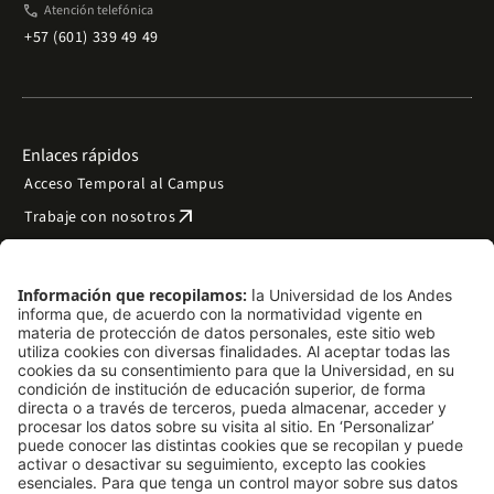
phone
Atención telefónica
+57 (601) 339 49 49
Enlaces rápidos
Acceso Temporal al Campus
arrow_outward
Trabaje con nosotros
arrow_outward
Emergencias
Preguntas frecuentes
arrow_outward
Filantropía y donaciones
arrow_outward
Mapa del sitio
Síguenos
LinkedIn