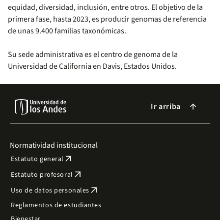
equidad, diversidad, inclusión, entre otros. El objetivo de la
primera fase, hasta 2023, es producir genomas de referencia
de unas 9.400 familias taxonómicas.
Su sede administrativa es el centro de genoma de la
Universidad de California en Davis, Estados Unidos.
Ir arriba
arrow_forward
Normatividad institucional
arrow_outward
Estatuto general
arrow_outward
Estatuto profesoral
arrow_outward
Uso de datos personales
Reglamentos de estudiantes
Bienestar