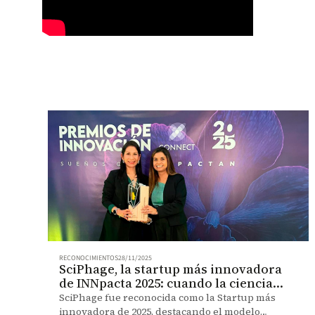
RECONOCIMIENTOS
28/11/2025
SciPhage, la startup más innovadora
de INNpacta 2025: cuando la ciencia
colombiana llega a la industria
SciPhage fue reconocida como la Startup más
innovadora de 2025, destacando el modelo