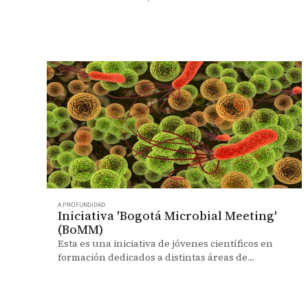
científico-empresarial nacido en la Facultad de
Ciencias.
A PROFUNDIDAD
Iniciativa 'Bogotá Microbial Meeting'
(BoMM)
Esta es una iniciativa de jóvenes científicos en
formación dedicados a distintas áreas de
investigación de la Microbiología que
actualmente trabajan en Colombia.