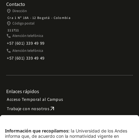
Contacto
place
Dirección
Cra 1 Nº 18A - 12 Bogotá - Colombia
place
Código postal
111711
phone
Atención telefónica
+57 (601) 339 49 99
phone
Atención telefónica
+57 (601) 339 49 49
Enlaces rápidos
Acceso Temporal al Campus
arrow_outward
Trabaje con nosotros
arrow_outward
Emergencias
Preguntas frecuentes
arrow_outward
Filantropía y donaciones