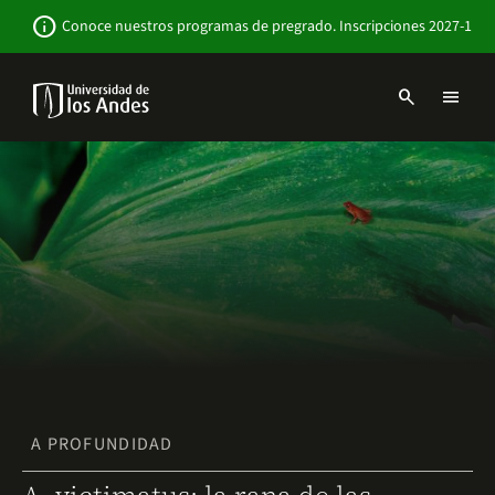
Pasar
Newsbar
info
Conoce nuestros programas de pregrado. Inscripciones 2027-1
al
contenido
principal
search
menu
Menu
links
Navbar
-
Sitio
Institucional
A PROFUNDIDAD