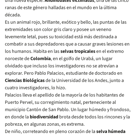
una nueva especie:
Andinobates victimatus
, una de las cinco
ranas de este género halladas en el mundo en la última
década.
Es un animal rojo, brillante, exótico y bello, las puntas de las
extremidades son color gris claro y posee un veneno
levemente letal, pues su toxicidad está más destinada a
combatir a sus depredadores que a causar graves lesiones en
los humanos. Habita en las
selvas tropicales
en el extremo
noroeste de
Colombia
, en el golfo de Urabá, un lugar
olvidado que incluso los investigadores no se atrevían a
explorar. Pero Pablo Palacios, estudiante de doctorado en
Ciencias Biológicas
de la Universidad de los Andes, junto a
cuatro investigadores, lo hizo.
Palacios lleva el apellido de la mayoría de los habitantes de
Puerto Pervel, su corregimiento natal, perteneciente al
municipio Cantón de San Pablo. Un lugar húmedo y frondoso,
en donde la
biodiversidad
brota desde todos los rincones y la
pobreza, en algunas zonas, es extrema.
De niño, correteando en pleno corazón de la
selva húmeda