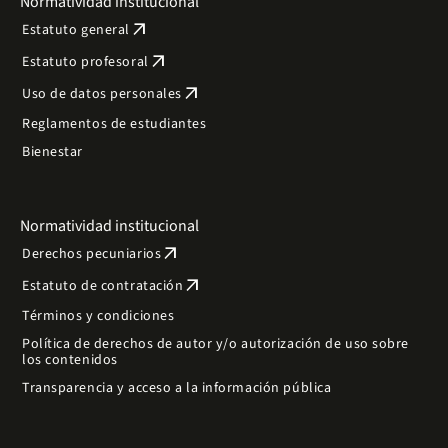
Normatividad institucional
arrow_outward
Estatuto general
arrow_outward
Estatuto profesoral
arrow_outward
Uso de datos personales
Reglamentos de estudiantes
Bienestar
Normatividad institucional
arrow_outward
Derechos pecuniarios
arrow_outward
Estatuto de contratación
Términos y condiciones
Política de derechos de autor y/o autorización de uso sobre
los contenidos
Transparencia y acceso a la información pública