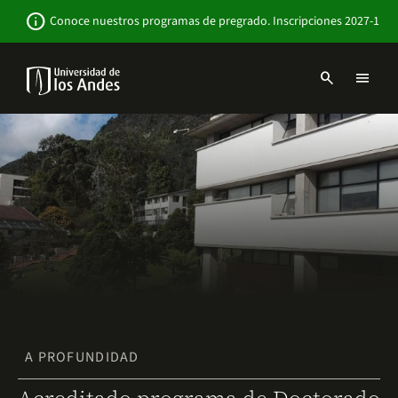
Pasar
Newsbar
info
Conoce nuestros programas de pregrado. Inscripciones 2027-1
al
contenido
principal
search
menu
Menu
links
Navbar
-
Sitio
Institucional
A PROFUNDIDAD