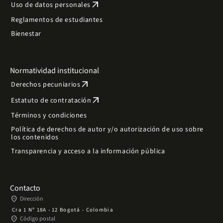
arrow_outward
Uso de datos personales
Reglamentos de estudiantes
Bienestar
Normatividad institucional
arrow_outward
Derechos pecuniarios
arrow_outward
Estatuto de contratación
Términos y condiciones
Política de derechos de autor y/o autorización de uso sobre
los contenidos
Transparencia y acceso a la información pública
Contacto
place
Dirección
Cra 1 Nº 18A - 12 Bogotá - Colombia
place
Código postal