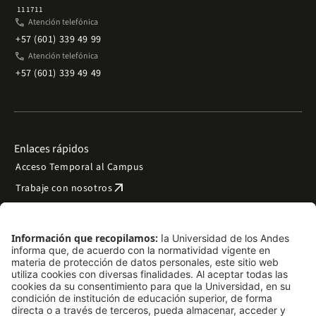
111711
phone
Atención telefónica
+57 (601) 339 49 99
phone
Atención telefónica
+57 (601) 339 49 49
Enlaces rápidos
Acceso Temporal al Campus
arrow_outward
Trabaje con nosotros
arrow_outward
Emergencias
Preguntas frecuentes
arrow_outward
Filantropía y donaciones
arrow_outward
Mapa del sitio