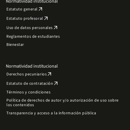
Normatividad institucional
arrow_outward
Estatuto general
arrow_outward
Estatuto profesoral
arrow_outward
Uso de datos personales
Reglamentos de estudiantes
Bienestar
Normatividad institucional
arrow_outward
Derechos pecuniarios
arrow_outward
Estatuto de contratación
Términos y condiciones
Política de derechos de autor y/o autorización de uso sobre
los contenidos
Transparencia y acceso a la información pública