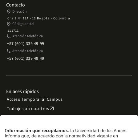
Contacto
place
Dirección
Cra 1 Nº 18A - 12 Bogotá - Colombia
place
Código postal
111711
phone
Atención telefónica
+57 (601) 339 49 99
phone
Atención telefónica
+57 (601) 339 49 49
Enlaces rápidos
Acceso Temporal al Campus
arrow_outward
Trabaje con nosotros
arrow_outward
Emergencias
Preguntas frecuentes
arrow_outward
Filantropía y donaciones