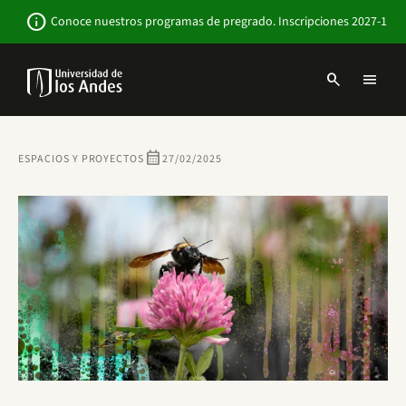
Pasar
Newsbar
info
Conoce nuestros programas de pregrado. Inscripciones 2027-1
al
contenido
principal
search
menu
Menu
links
Navbar
-
Sitio
calendar_month
ESPACIOS Y PROYECTOS
27/02/2025
Institucional