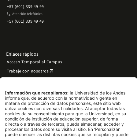
+57 (601) 339 49 99
phone
Atención telefónica
+57 (601) 339 49 49
Enlaces rápidos
Acceso Temporal al Campus
arrow_outward
Trabaje con nosotros
arrow_outward
Emergencias
Preguntas frecuentes
arrow_outward
Filantropía y donaciones
arrow_outward
Mapa del sitio
Síguenos