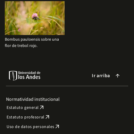
Bombus pauloensis sobre una
flor de trebol rojo.
Ir arriba
arrow_forward
Normatividad institucional
arrow_outward
Estatuto general
arrow_outward
Estatuto profesoral
arrow_outward
Uso de datos personales