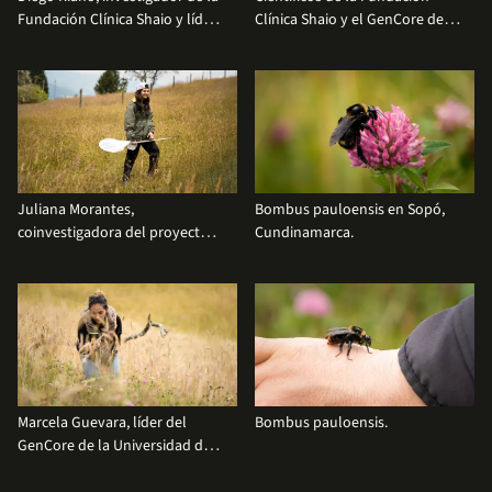
Fundación Clínica Shaio y líder
Clínica Shaio y el GenCore de la
del proyecto
Universidad de los Andes:
Jesús Jácome, Diego Riaño,
Marcela Guevara, Juliana
Morantes, Alejandra Ardila,
Andrés Lizcano.
Juliana Morantes,
Bombus pauloensis en Sopó,
coinvestigadora del proyecto
Cundinamarca.
Ecotoxicología de abejorros.
Fotos: Daniel Álvarez.
Marcela Guevara, líder del
Bombus pauloensis.
GenCore de la Universidad de
los Andes.