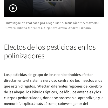
play_circle
Investigación realizada por Diego Riaño, Jesús Jácome, Marcela G
uevara, Juliana Morantes, Alejandra Ardila, Andrés Lizcano.
Efectos de los pesticidas en los
polinizadores
Los pesticidas del grupo de los neonicotinoides afectan
directamente el sistema nervioso central de los insectos a los
que están dirigidos. “Afectan diferentes regiones del cerebro
de las abejas: los lóbulos ópticos, los lóbulos antenales y los
cuerpos pedunculados, donde se procesan el aprendizaje y la
memoria”, explica Jesús Jácome, coinvestigador del