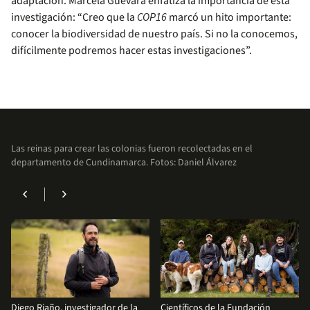
adaptación. Marcela Guevara enfatiza la importancia de esta
investigación: “Creo que la
COP16
marcó un hito importante:
conocer la biodiversidad de nuestro país. Si no la conocemos,
difícilmente podremos hacer estas investigaciones”.
Las reinas para crear las colonias fueron recolectadas en el
departamento de Cundinamarca. Fotos: Daniel Álvarez
chevron_left
chevron_right
Diego Riaño, investigador de la
Científicos de la Fundación