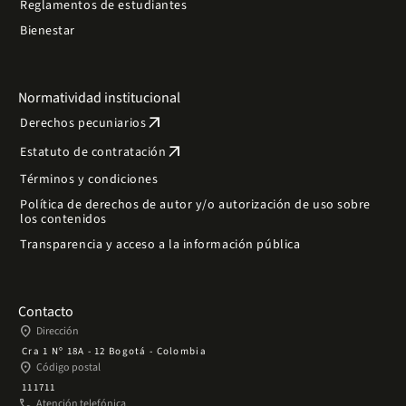
Reglamentos de estudiantes
Bienestar
Normatividad institucional
arrow_outward
Derechos pecuniarios
arrow_outward
Estatuto de contratación
Términos y condiciones
Política de derechos de autor y/o autorización de uso sobre
los contenidos
Transparencia y acceso a la información pública
Contacto
place
Dirección
Cra 1 Nº 18A - 12 Bogotá - Colombia
place
Código postal
111711
phone
Atención telefónica