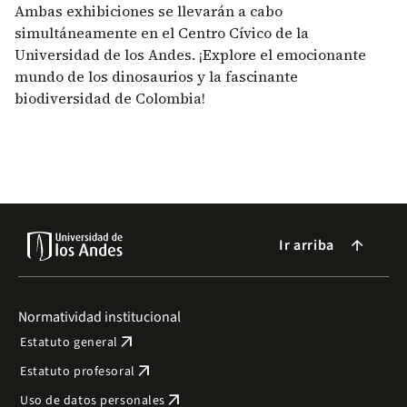
Ambas exhibiciones se llevarán a cabo
simultáneamente en el Centro Cívico de la
Universidad de los Andes. ¡Explore el emocionante
mundo de los dinosaurios y la fascinante
biodiversidad de Colombia!
Ir arriba
arrow_forward
Normatividad institucional
arrow_outward
Estatuto general
arrow_outward
Estatuto profesoral
arrow_outward
Uso de datos personales