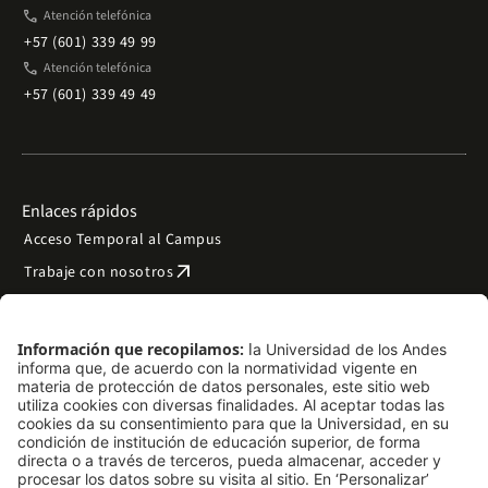
phone
Atención telefónica
+57 (601) 339 49 99
phone
Atención telefónica
+57 (601) 339 49 49
Enlaces rápidos
Acceso Temporal al Campus
arrow_outward
Trabaje con nosotros
arrow_outward
Emergencias
Preguntas frecuentes
arrow_outward
Filantropía y donaciones
arrow_outward
Mapa del sitio