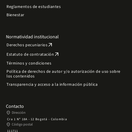
Reglamentos de estudiantes
Bienestar
Normatividad institucional
arrow_outward
Derechos pecuniarios
arrow_outward
Estatuto de contratación
Términos y condiciones
Política de derechos de autor y/o autorización de uso sobre
los contenidos
Transparencia y acceso a la información pública
Contacto
place
Dirección
Cra 1 Nº 18A - 12 Bogotá - Colombia
place
Código postal
111711