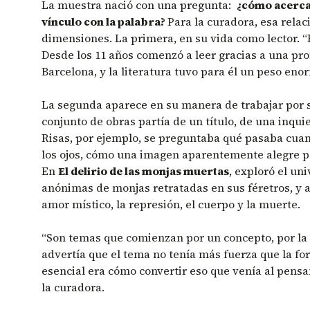
La muestra nació con una pregunta:
¿cómo acerca
vínculo con la palabra?
Para la curadora, esa relac
dimensiones. La primera, en su vida como lector. “
Desde los 11 años comenzó a leer gracias a una pr
Barcelona, y la literatura tuvo para él un peso eno
La segunda aparece en su manera de trabajar por s
conjunto de obras partía de un título, de una inqu
Risas, por ejemplo, se preguntaba qué pasaba cuand
los ojos, cómo una imagen aparentemente alegre po
En
El delirio de las monjas muertas
, exploró el un
anónimas de monjas retratadas en sus féretros, y a 
amor místico, la represión, el cuerpo y la muerte.
“Son temas que comienzan por un concepto, por la
advertía que el tema no tenía más fuerza que la fo
esencial era cómo convertir eso que venía al pens
la curadora.