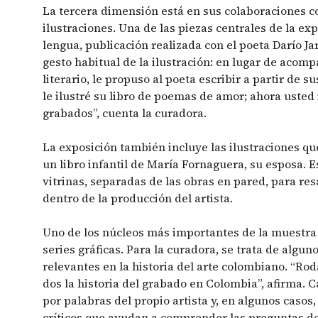
La tercera dimensión está en sus colaboraciones co
ilustraciones. Una de las piezas centrales de la expo
lengua, publicación realizada con el poeta Darío Jara
gesto habitual de la ilustración: en lugar de acom
literario, le propuso al poeta escribir a partir de su
le ilustré su libro de poemas de amor; ahora uste
grabados”, cuenta la curadora.
La exposición también incluye las ilustraciones qu
un libro infantil de María Fornaguera, su esposa. 
vitrinas, separadas de las obras en pared, para resa
dentro de la producción del artista.
Uno de los núcleos más importantes de la muestra
series gráficas. Para la curadora, se trata de algu
relevantes en la historia del arte colombiano. “Rod
dos la historia del grabado en Colombia”, afirma.
por palabras del propio artista y, en algunos casos
críticos que ayudan a comprender las preguntas de