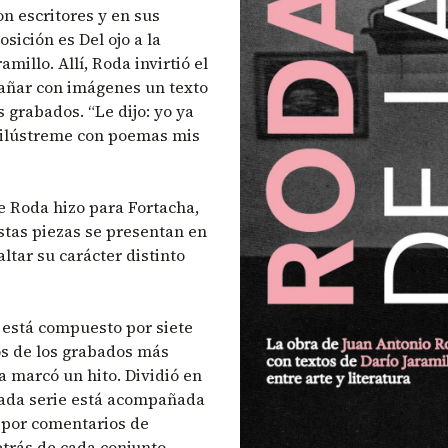
n escritores y en sus
sición es Del ojo a la
millo. Allí, Roda invirtió el
pañar con imágenes un texto
s grabados. “Le dijo: yo ya
d ilústreme con poemas mis
e Roda hizo para Fortacha,
Estas piezas se presentan en
ltar su carácter distinto
 está compuesto por siete
nos de los grabados más
a marcó un hito. Dividió en
 Cada serie está acompañada
, por comentarios de
trás de cada conjunto.