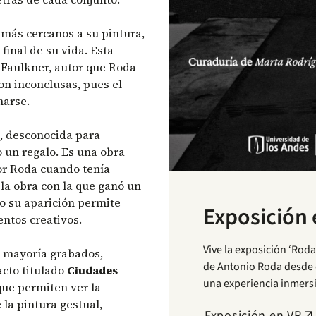
 más cercanos a su pintura,
final de su vida. Esta
m Faulkner, autor que Roda
on inconclusas, pues el
rmarse.
, desconocida para
 un regalo. Es una obra
or Roda cuando tenía
 la obra con la que ganó un
ro su aparición permite
Exposición 
entos creativos.
Vive la exposición ‘Roda,
u mayoría grabados,
de Antonio Roda desde 
acto titulado
Ciudades
una experiencia inmersi
que permiten ver la
 la pintura gestual,
Exposición en VR
arrow_outward