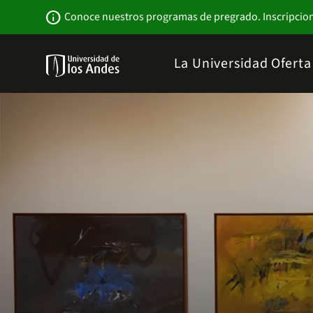
Pasar
Newsbar
info
Conoce nuestros programas de pregrado. Inscripcio
al
contenido
principal
Menu
La Universidad
Ofert
links
Navbar
-
Sitio
Institucional