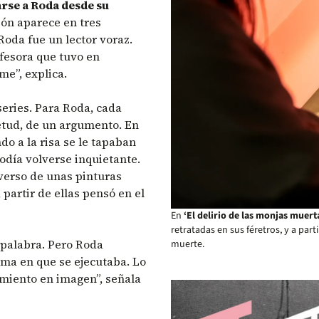
rse a Roda desde su
ión aparece en tres
Roda fue un lector voraz.
ofesora que tuvo en
rme”, explica.
eries. Para Roda, cada
ietud, de un argumento. En
o a la risa se le tapaban
día volverse inquietante.
iverso de unas pinturas
partir de ellas pensó en el
En
‘El delirio de las monjas muert
retratadas en sus féretros, y a part
 palabra. Pero Roda
muerte.
rma en que se ejecutaba. Lo
amiento en imagen”, señala