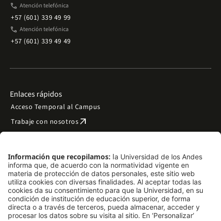
phone
Atención telefónica
+57 (601) 339 49 99
phone
Atención telefónica
+57 (601) 339 49 49
Enlaces rápidos
Acceso Temporal al Campus
arrow_outward
Trabaje con nosotros
arrow_outward
Emergencias
Preguntas frecuentes
arrow_outward
Filantropía y donaciones
arrow_outward
Mapa del sitio
Síguenos