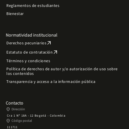
Reglamentos de estudiantes
Bienestar
Normatividad institucional
arrow_outward
Derechos pecuniarios
arrow_outward
Estatuto de contratación
Términos y condiciones
Política de derechos de autor y/o autorización de uso sobre
los contenidos
Transparencia y acceso a la información pública
Contacto
place
Dirección
Cra 1 Nº 18A - 12 Bogotá - Colombia
place
Código postal
111711