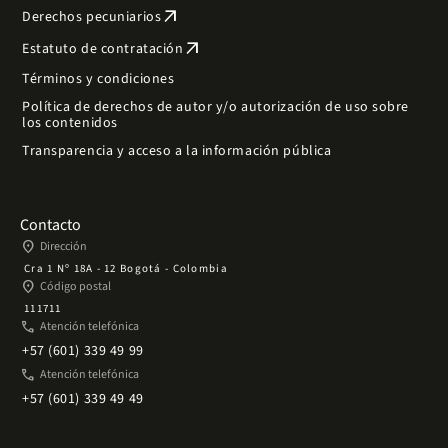
arrow_outward
Derechos pecuniarios
arrow_outward
Estatuto de contratación
Términos y condiciones
Política de derechos de autor y/o autorización de uso sobre
los contenidos
Transparencia y acceso a la información pública
Contacto
place
Dirección
Cra 1 Nº 18A - 12 Bogotá - Colombia
place
Código postal
111711
phone
Atención telefónica
+57 (601) 339 49 99
phone
Atención telefónica
+57 (601) 339 49 49