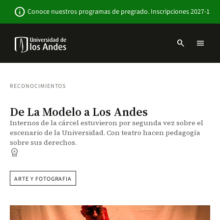
Pasar
Newsbar
info
Conoce nuestros programas de pregrado. Inscripciones 2027-1
al
contenido
principal
search
menu
Menu
links
Navbar
-
Sitio
RECONOCIMIENTOS
Institucional
De La Modelo a Los Andes
Internos de la cárcel estuvieron por segunda vez sobre el
escenario de la Universidad. Con teatro hacen pedagogía
sobre sus derechos.
workspace_premium
ARTE Y FOTOGRAFIA