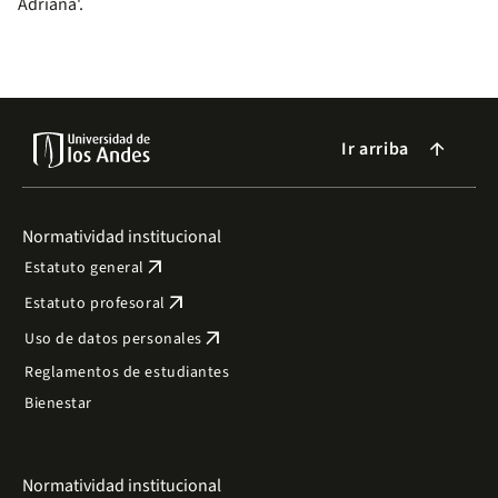
Adriana'.
Ir arriba
arrow_forward
Normatividad institucional
arrow_outward
Estatuto general
arrow_outward
Estatuto profesoral
arrow_outward
Uso de datos personales
Reglamentos de estudiantes
Bienestar
Normatividad institucional