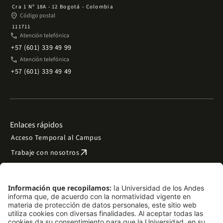
Cra 1 Nº 18A - 12 Bogotá - Colombia
place
Código postal
111711
phone
Atención telefónica
+57 (601) 339 49 99
phone
Atención telefónica
+57 (601) 339 49 49
Enlaces rápidos
Acceso Temporal al Campus
arrow_outward
Trabaje con nosotros
arrow_outward
Emergencias
Preguntas frecuentes
arrow_outward
Filantropía y donaciones
arrow_outward
Mapa del sitio