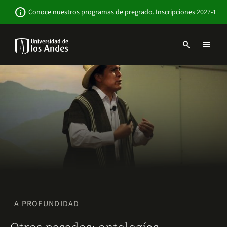
Pasar
Newsbar
info
Conoce nuestros programas de pregrado. Inscripciones 2027-1
al
contenido
principal
search
menu
Menu
links
Navbar
-
Sitio
Institucional
A PROFUNDIDAD