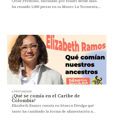
Premios India Catalina 2025
César Perdomo, fascinado por fósiles desde niño,
ha reunido 5,000 piezas en su Museo La Tormenta,
donde se halló un fósil clave de un ave del terror.
A PROFUNDIDAD
¿Qué se comía en el Caribe de
Colombia?
Elizabeth Ramos cuenta en Séneca Divulga qué
tanto ha cambiado la forma de alimentación a
través del tiempo en esta región del país.