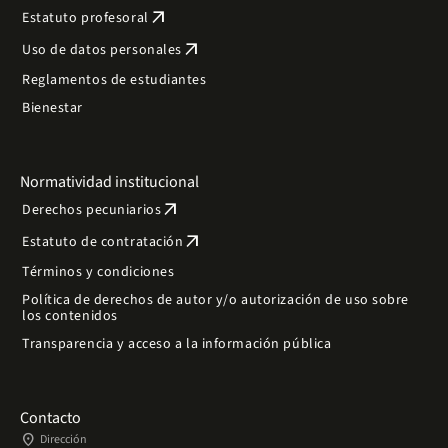
arrow_outward
Estatuto profesoral
arrow_outward
Uso de datos personales
Reglamentos de estudiantes
Bienestar
Normatividad institucional
arrow_outward
Derechos pecuniarios
arrow_outward
Estatuto de contratación
Términos y condiciones
Política de derechos de autor y/o autorización de uso sobre
los contenidos
Transparencia y acceso a la información pública
Contacto
place
Dirección