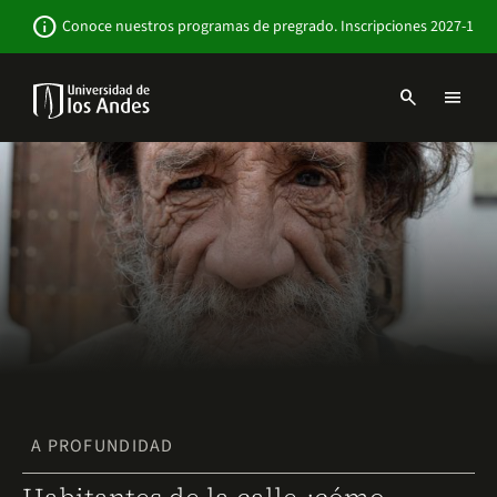
Pasar
Newsbar
info
Conoce nuestros programas de pregrado. Inscripciones 2027-1
al
contenido
principal
search
menu
Menu
links
Navbar
-
Sitio
Institucional
A PROFUNDIDAD