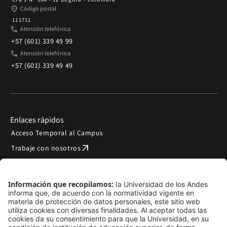
place
Código postal
111711
phone
Atención telefónica
+57 (601) 339 49 99
phone
Atención telefónica
+57 (601) 339 49 49
Enlaces rápidos
Acceso Temporal al Campus
arrow_outward
Trabaje con nosotros
arrow_outward
Emergencias
Preguntas frecuentes
arrow_outward
Filantropía y donaciones
arrow_outward
Mapa del sitio