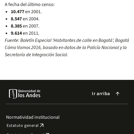
A fecha del último censo:
10.477
en 2001.
8.547
en 2004.
8.385
en 2007.
9.614
en 2011.
Fuente: Boletín Especial 'Habitantes de calle en Bogotá', Bogotá
Cómo Vamos 2016, basado en datos de la Policía Nacional y la
Secretaría de Integración Social.
Ir arriba
arrow_forward
Normatividad institucional
arrow_outward
Estatuto general