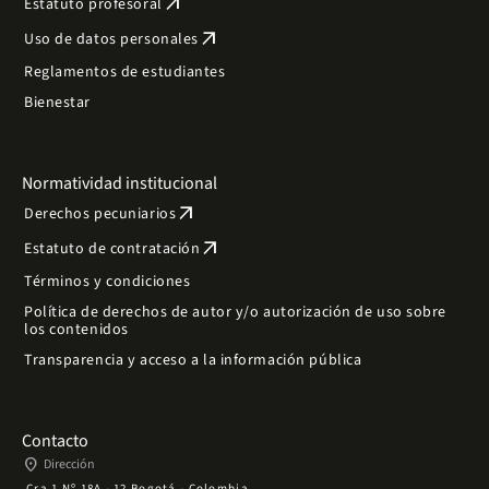
arrow_outward
Estatuto profesoral
arrow_outward
Uso de datos personales
Reglamentos de estudiantes
Bienestar
Normatividad institucional
arrow_outward
Derechos pecuniarios
arrow_outward
Estatuto de contratación
Términos y condiciones
Política de derechos de autor y/o autorización de uso sobre
los contenidos
Transparencia y acceso a la información pública
Contacto
place
Dirección
Cra 1 Nº 18A - 12 Bogotá - Colombia