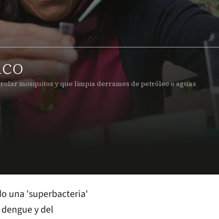
ico
trolar mosquitos y que limpia derrames de petróleo o aguas
o una 'superbacteria'
 dengue y del