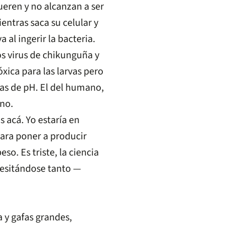
eren y no alcanzan a ser
ntras saca su celular y
al ingerir la bacteria.
os virus de chikunguña y
xica para las larvas pero
ias de pH. El del humano,
ino.
 acá. Yo estaría en
ara poner a producir
so. Es triste, la ciencia
ecesitándose tanto —
 y gafas grandes,