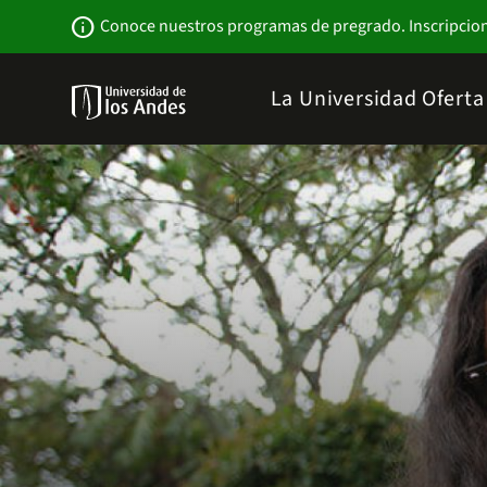
Pasar
Newsbar
info
Conoce nuestros programas de pregrado. Inscripcio
al
contenido
principal
Menu
La Universidad
Ofert
links
Navbar
-
Sitio
Institucional