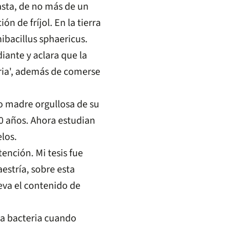
sta, de no más de un
 de fríjol. En la tierra
nibacillus sphaericus.
ante y aclara que la
eria', además de comerse
o madre orgullosa de su
0 años. Ahora estudian
los.
nción. Mi tesis fue
estría, sobre esta
eva el contenido de
la bacteria cuando