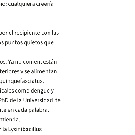
pio: cualquiera creería
or el recipiente con las
nos puntos quietos que
dos. Ya no comen, están
eriores y se alimentan.
 quinquefasciatus,
icales como dengue y
PhD de la Universidad de
ente en cada palabra.
ntienda.
a Lysinibacillus