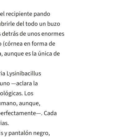
 el recipiente pando
ubrirle del todo un buzo
os detrás de unos enormes
o (córnea en forma de
 aunque es la única de
a Lysinibacillus
 uno —aclara la
ológicas. Los
humano, aunque,
a perfectamente—. Cada
ias.
is y pantalón negro,