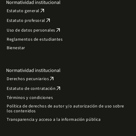
Normatividad institucional
arrow_outward
Estatuto general
arrow_outward
Estatuto profesoral
arrow_outward
Uso de datos personales
Reglamentos de estudiantes
Bienestar
Normatividad institucional
arrow_outward
Derechos pecuniarios
arrow_outward
Estatuto de contratación
Términos y condiciones
Política de derechos de autor y/o autorización de uso sobre
los contenidos
Transparencia y acceso a la información pública