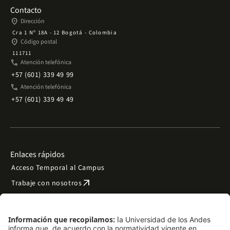
Contacto
place
Dirección
Cra 1 Nº 18A - 12 Bogotá - Colombia
place
Código postal
111711
phone
Atención telefónica
+57 (601) 339 49 99
phone
Atención telefónica
+57 (601) 339 49 49
Enlaces rápidos
Acceso Temporal al Campus
arrow_outward
Trabaje con nosotros
arrow_outward
Emergencias
Preguntas frecuentes