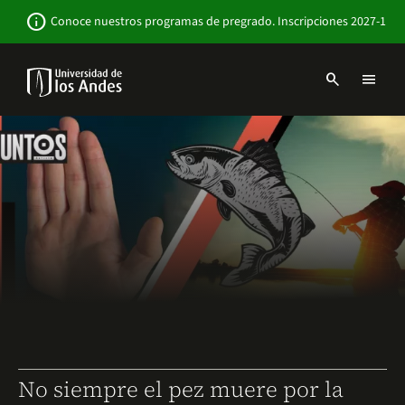
Pasar
Newsbar
info
Conoce nuestros programas de pregrado. Inscripciones 2027-1
al
contenido
principal
search
menu
Menu
links
Navbar
-
Sitio
Institucional
No siempre el pez muere por la