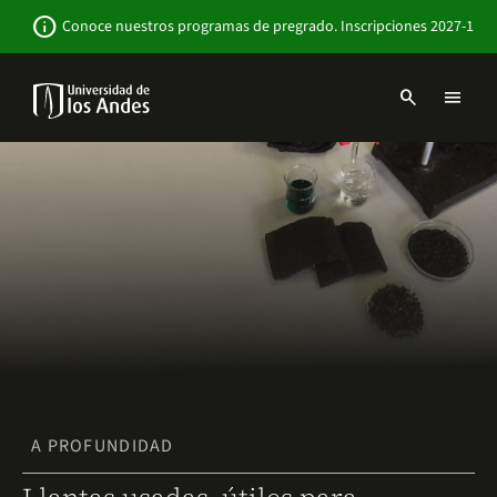
Pasar
Newsbar
info
Conoce nuestros programas de pregrado. Inscripciones 2027-1
al
contenido
principal
search
menu
Menu
links
Navbar
-
Sitio
Institucional
A PROFUNDIDAD