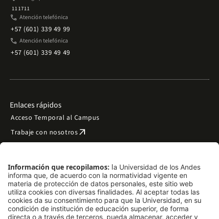
111711
phone
Atención telefónica
+57 (601) 339 49 99
phone
Atención telefónica
+57 (601) 339 49 49
Enlaces rápidos
Acceso Temporal al Campus
arrow_outward
Trabaje con nosotros
arrow_outward
Emergencias
Preguntas frecuentes
arrow_outward
Filantropía y donaciones
arrow_outward
Mapa del sitio