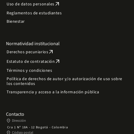
arrow_outward
Uso de datos personales
Reglamentos de estudiantes
Bienestar
Normatividad institucional
arrow_outward
Derechos pecuniarios
arrow_outward
Estatuto de contratación
Términos y condiciones
Política de derechos de autor y/o autorización de uso sobre
los contenidos
Transparencia y acceso a la información pública
Contacto
place
Dirección
Cra 1 Nº 18A - 12 Bogotá - Colombia
place
Código postal