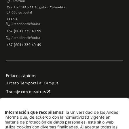
place
Dirección
Cra 1 Nº 18A - 12 Bogotá - Colombia
place
Código postal
111711
phone
Atención telefónica
+57 (601) 339 49 99
phone
Atención telefónica
+57 (601) 339 49 49
Enlaces rápidos
Acceso Temporal al Campus
arrow_outward
Trabaje con nosotros
arrow_outward
Emergencias
Preguntas frecuentes
arrow_outward
Filantropía y donaciones
arrow_outward
Mapa del sitio