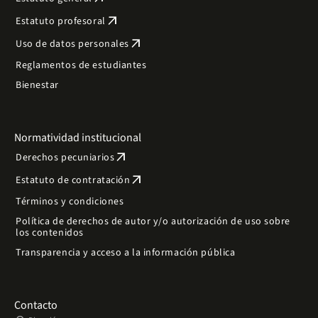
arrow_outward
Estatuto profesoral
arrow_outward
Uso de datos personales
Reglamentos de estudiantes
Bienestar
Normatividad institucional
arrow_outward
Derechos pecuniarios
arrow_outward
Estatuto de contratación
Términos y condiciones
Política de derechos de autor y/o autorización de uso sobre
los contenidos
Transparencia y acceso a la información pública
Contacto