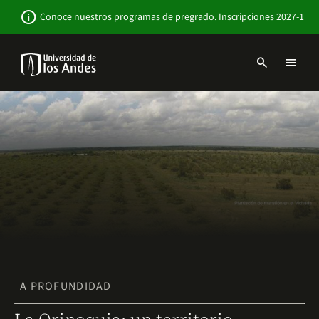
Pasar
Newsbar
info
Conoce nuestros programas de pregrado. Inscripciones 2027-1
al
contenido
principal
search
menu
Menu
links
Navbar
-
Sitio
Institucional
A PROFUNDIDAD