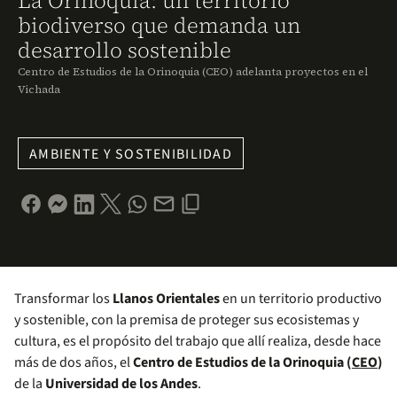
La Orinoquia: un territorio
biodiverso que demanda un
desarrollo sostenible
Centro de Estudios de la Orinoquia (CEO) adelanta proyectos en el
Vichada
AMBIENTE Y SOSTENIBILIDAD
Transformar los
Llanos Orientales
en un territorio productivo
y sostenible, con la premisa de proteger sus ecosistemas y
cultura, es el propósito del trabajo que allí realiza, desde hace
más de dos años, el
Centro de Estudios de la Orinoquia (
CEO
)
de la
Universidad de los Andes
.