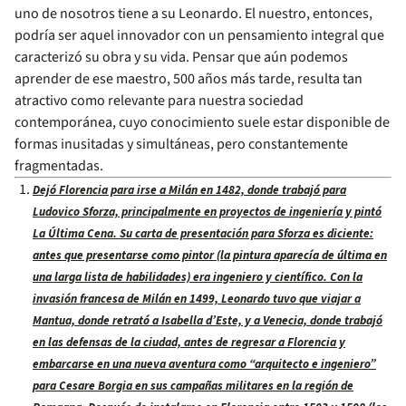
uno de nosotros tiene a su Leonardo. El nuestro, entonces,
podría ser aquel innovador con un pensamiento integral que
caracterizó su obra y su vida. Pensar que aún podemos
aprender de ese maestro, 500 años más tarde, resulta tan
atractivo como relevante para nuestra sociedad
contemporánea, cuyo conocimiento suele estar disponible de
formas inusitadas y simultáneas, pero constantemente
fragmentadas.
Dejó Florencia para irse a Milán en 1482, donde trabajó para
Ludovico Sforza, principalmente en proyectos de ingeniería y pintó
La Última Cena. Su carta de presentación para Sforza es diciente:
antes que presentarse como pintor (la pintura aparecía de última en
una larga lista de habilidades) era ingeniero y científico. Con la
invasión francesa de Milán en 1499, Leonardo tuvo que viajar a
Mantua, donde retrató a Isabella d’Este, y a Venecia, donde trabajó
en las defensas de la ciudad, antes de regresar a Florencia y
embarcarse en una nueva aventura como “arquitecto e ingeniero”
para Cesare Borgia en sus campañas militares en la región de