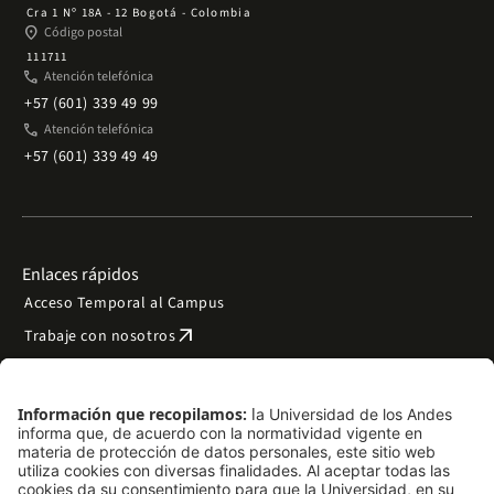
Cra 1 Nº 18A - 12 Bogotá - Colombia
place
Código postal
111711
phone
Atención telefónica
+57 (601) 339 49 99
phone
Atención telefónica
+57 (601) 339 49 49
Enlaces rápidos
Acceso Temporal al Campus
arrow_outward
Trabaje con nosotros
arrow_outward
Emergencias
Preguntas frecuentes
arrow_outward
Filantropía y donaciones
arrow_outward
Mapa del sitio