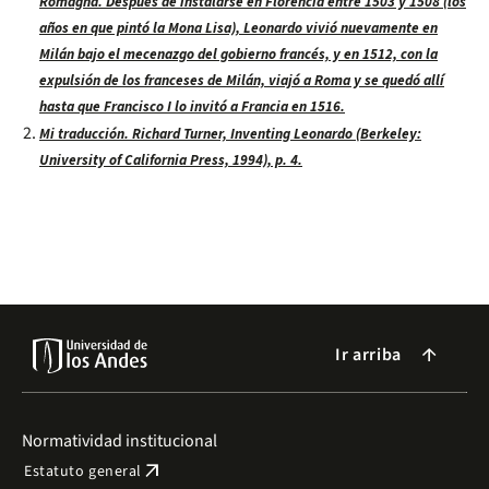
Romagna. Después de instalarse en Florencia entre 1503 y 1508 (los
años en que pintó la Mona Lisa), Leonardo vivió nuevamente en
Milán bajo el mecenazgo del gobierno francés, y en 1512, con la
expulsión de los franceses de Milán, viajó a Roma y se quedó allí
hasta que Francisco I lo invitó a Francia en 1516.
Mi traducción. Richard Turner, Inventing Leonardo (Berkeley:
University of California Press, 1994), p. 4.
Ir arriba
arrow_forward
Normatividad institucional
arrow_outward
Estatuto general