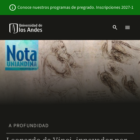
Pasar
Newsbar
info
Conoce nuestros programas de pregrado. Inscripciones 2027-1
al
contenido
principal
search
menu
Menu
links
Navbar
-
Sitio
Institucional
A PROFUNDIDAD