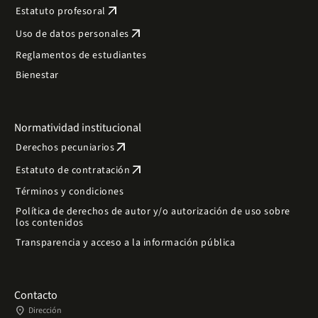
arrow_outward
Estatuto profesoral
arrow_outward
Uso de datos personales
Reglamentos de estudiantes
Bienestar
Normatividad institucional
arrow_outward
Derechos pecuniarios
arrow_outward
Estatuto de contratación
Términos y condiciones
Política de derechos de autor y/o autorización de uso sobre
los contenidos
Transparencia y acceso a la información pública
Contacto
place
Dirección