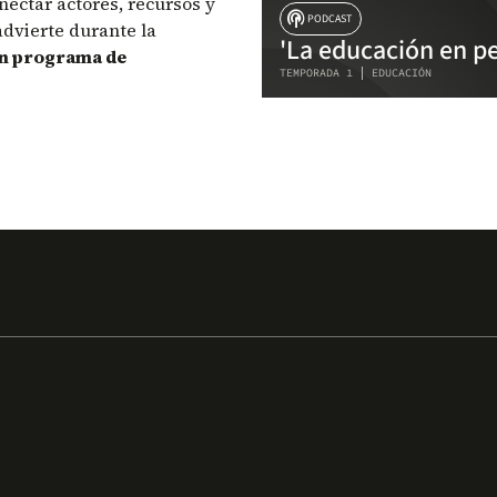
ectar actores, recursos y
podcasts
PODCAST
advierte durante la
'La educación en pe
un programa de
TEMPORADA 1
EDUCACIÓN