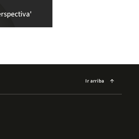
rspectiva'
Ir arriba
arrow_forward