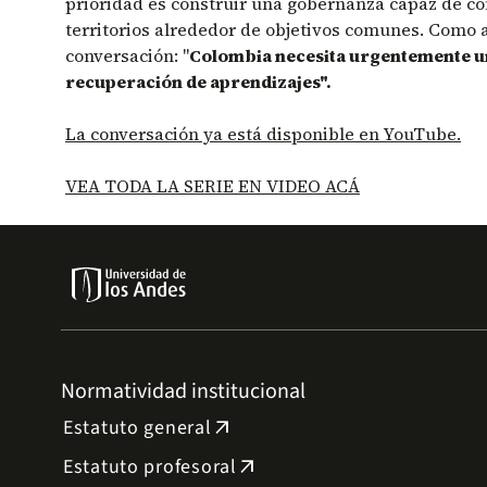
prioridad es construir una gobernanza capaz de con
territorios alrededor de objetivos comunes. Como 
conversación: "
Colombia necesita urgentemente 
recuperación de aprendizajes".
La conversación ya está disponible en YouTube.
VEA TODA LA SERIE EN VIDEO ACÁ
Normatividad institucional
Estatuto general
arrow_outward
Estatuto profesoral
arrow_outward