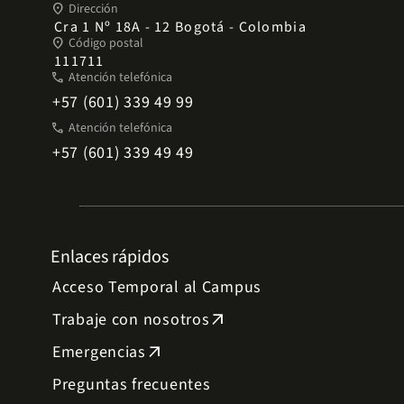
place
Dirección
Cra 1 Nº 18A - 12 Bogotá - Colombia
place
Código postal
111711
phone
Atención telefónica
+57 (601) 339 49 99
phone
Atención telefónica
+57 (601) 339 49 49
Enlaces rápidos
Acceso Temporal al Campus
Trabaje con nosotros
arrow_outward
Emergencias
arrow_outward
Preguntas frecuentes