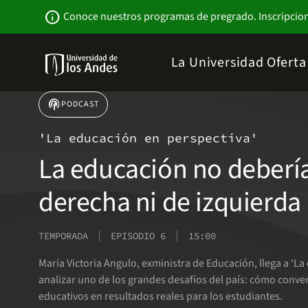
Pasar
Newsbar
info
Conoce nuestros programas de pregrado. Inscripcio
al
contenido
principal
Menu
La Universidad
Ofert
links
Navbar
-
Sitio
podcasts
PODCAST
Institucional
'La educación en perspectiva'
La educación no debería
derecha ni de izquierda
TEMPORADA
EPISODIO 6
15:00
María Victoria Angulo, exministra de Educación, llega a ‘L
analizar uno de los grandes desafíos del país: cómo conve
educativos en resultados reales para los estudiantes.