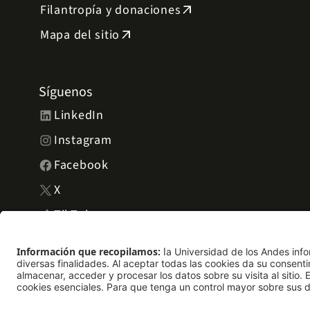
Filantropía y donaciones
arrow_outward
Mapa del sitio
arrow_outward
Síguenos
LinkedIn
Instagram
Facebook
X
TikTok
YouTube
Universidad de los Andes | Vigilada Mineducación. Reconocimie