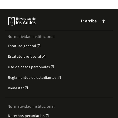
Ir arriba
arrow_forward
Normatividad Institucional
arrow_outward
Estatuto general
arrow_outward
Estatuto profesoral
arrow_outward
Uso de datos personales
arrow_outward
Reglamentos de estudiantes
arrow_outward
Bienestar
Normatividad institucional
arrow_outward
Derechos pecuniarios