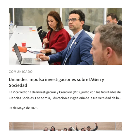
COMUNICADO
Uniandes impulsa investigaciones sobre IAGen y
Sociedad
La Vicerrectoría de Investigación y Creación (VIC), junto con las facultades de
Ciencias Sociales, Economía, Educación e Ingeniería de la Universidad de los
Andes, anunció los resultados de la convocatoria Inteligencia Artificial
07 de Mayo de 2026
Generativa (IAG) y Sociedad.