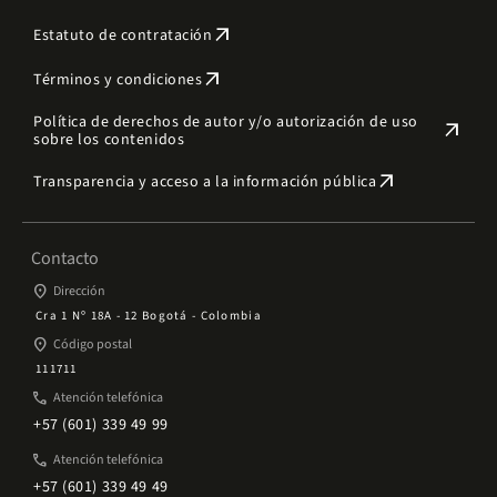
arrow_outward
Estatuto de contratación
arrow_outward
Términos y condiciones
Política de derechos de autor y/o autorización de uso
arrow_outward
sobre los contenidos
arrow_outward
Transparencia y acceso a la información pública
Contacto
place
Dirección
Cra 1 Nº 18A - 12 Bogotá - Colombia
place
Código postal
111711
phone
Atención telefónica
+57 (601) 339 49 99
phone
Atención telefónica
+57 (601) 339 49 49