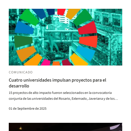
documentales, talleres interactivos y conciertos, la agenda busca inspirar,
desafiar horizontes y expandir nuestra forma de entender la investigación, la
creación, el emprendimiento y la innovación.
COMUNICADO
Cuatro universidades impulsan proyectos para el
desarrollo
15 proyectos de alto impacto fueron seleccionados en la convocatoria
conjunta de las universidades del Rosario, Externado, Javeriana y de los
Andes, que busca fortalecer la investigación interdisciplinaria frente a los
01 de Septiembre de 2025
grandes retos del país.