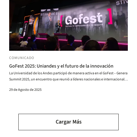
COMUNICADO
GoFest 2025: Uniandes y el futuro de la innovación
La Universidad de los Andes participó de manera activa en el GoFest – Genera
Summit 2025, un encuentro que reunió a líderes nacionales e internacionales
para proyectar a Bogotá como epicentro de innovación, ciencia y tecnología
29 de Agosto de 2025
en América Latina. Durante cinco días, el GoFest convirtió a la capital en el
centro de conversación, y en ese escenario, Uniandes tuvo un papel
protagónico en varias agendas estratégicas que miran al futuro de la ciudad.
Paginación
Cargar Más