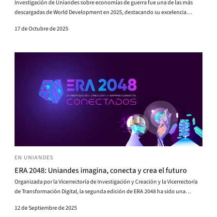
Investigación de Uniandes sobre economías de guerra fue una de las más
descargadas de World Development en 2025, destacando su excelencia
global.
17 de Octubre de 2025
EN UNIANDES
ERA 2048: Uniandes imagina, conecta y crea el futuro
Organizada por la Vicerrectoría de Investigación y Creación y la Vicerrectoría
de Transformación Digital, la segunda edición de ERA 2048 ha sido una
invitación a conectar proyectos e iniciativas transformadoras. Desde
12 de Septiembre de 2025
conversaciones interdisciplinares hasta exposiciones artísticas,