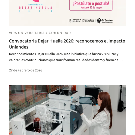
VIDA UNIVERSITARIA Y COMUNIDAD
Convocatoria Dejar Huella 2026: reconocemos el impacto
Uniandes
Reconocimientos Dejar Huella 2026, una iniciativa que busca visibilizar y
valorar las contribuciones que transforman realidades dentro y fuera del
campus. Este reconocimiento no solo premia la excelencia académica, sino
27 de Febrero de 2026
que celebra la influencia deliberada en la construcción de país, destacando el
trabajo colaborativo, la innovación y el compromiso social que caracteriza a
la comunidad uniandina.