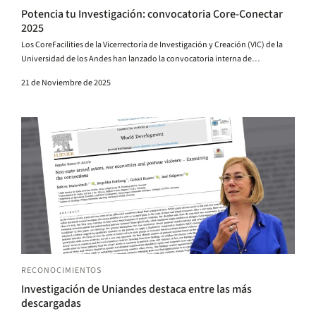
Potencia tu Investigación: convocatoria Core-Conectar
2025
Los CoreFacilities de la Vicerrectoría de Investigación y Creación (VIC) de la
Universidad de los Andes han lanzado la convocatoria interna de
financiación de servicios Core Facilities CORE-CONECTAR 2025, una iniciativa
21 de Noviembre de 2025
crucial para impulsar la investigación interna de la Universidad.
RECONOCIMIENTOS
Investigación de Uniandes destaca entre las más
descargadas