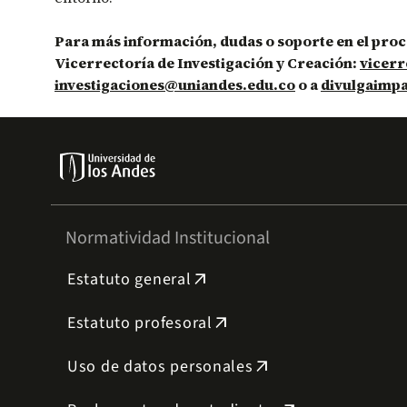
Para más información, dudas o soporte en el proc
Vicerrectoría de Investigación y Creación:
vicerr
investigaciones@uniandes.edu.co
o a
divulgaimp
Normatividad Institucional
Estatuto general
arrow_outward
Estatuto profesoral
arrow_outward
Uso de datos personales
arrow_outward