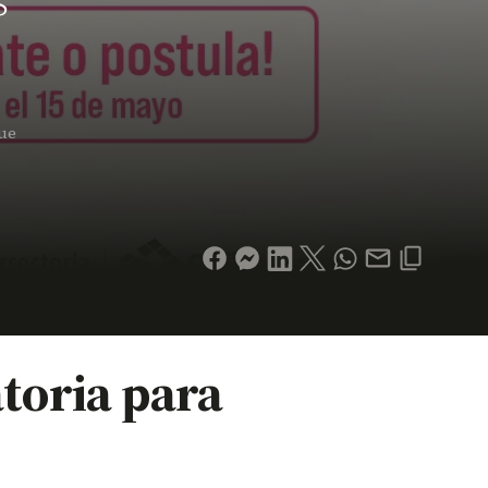
s
que
toria para