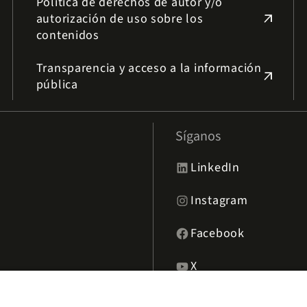
Política de derechos de autor y/o
autorización de uso sobre los
arrow_outward
contenidos
Transparencia y acceso a la información
arrow_outward
pública
Síganos
LinkedIn
Instagram
Facebook
X
TikTok