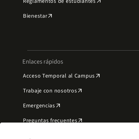
Reglamentos de estudiantes
arrow_outward
Bienestar
arrow_outward
Enlaces rápidos
Acceso Temporal al Campus
arrow_outward
Trabaje con nosotros
arrow_outward
Emergencias
arrow_outward
Preguntas frecuentes
arrow_outward
Filantropía y donaciones
arrow_outward