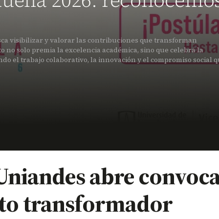
Huella 2026: reconocemo
ca visibilizar y valorar las contribuciones que transforman
o no solo premia la excelencia académica, sino que celebra la
ndo el trabajo colaborativo, la innovación y el compromiso social 
 Uniandes abre convoca
cto transformador