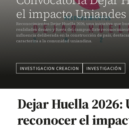
Convocatoria Dejar 
el impacto Uniandes
Reconocimientos Dejar Huella 2026, una iniciativa que bus
realidades dentro y fuera del campus. Este reconocimient
influencia deliberada en la construcción de país, destaca
caracteriza a la comunidad uniandina.
INVESTIGACION CREACION
INVESTIGACIÓN
Dejar Huella 2026:
reconocer el impa