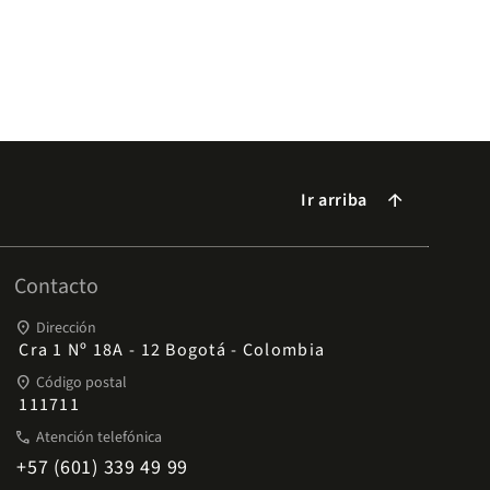
Ir arriba
arrow_forward
Contacto
place
Dirección
Cra 1 Nº 18A - 12 Bogotá - Colombia
place
Código postal
111711
phone
Atención telefónica
+57 (601) 339 49 99