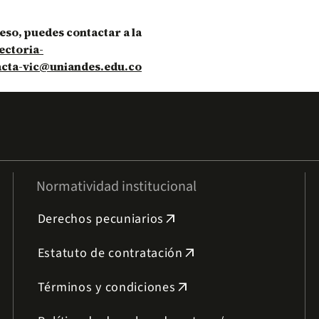
eso, puedes contactar a la
ectoria-
acta-vic@uniandes.edu.co
Normatividad institucional
Derechos pecuniarios
arrow_outward
Estatuto de contratación
arrow_outward
Términos y condiciones
arrow_outward