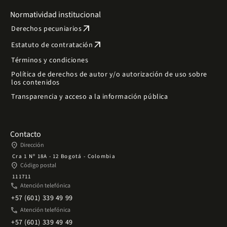
Normatividad institucional
arrow_outward
Derechos pecuniarios
arrow_outward
Estatuto de contratación
Términos y condiciones
Política de derechos de autor y/o autorización de uso sobre
los contenidos
Transparencia y acceso a la información pública
Contacto
place
Dirección
Cra 1 Nº 18A - 12 Bogotá - Colombia
place
Código postal
111711
phone
Atención telefónica
+57 (601) 339 49 99
phone
Atención telefónica
+57 (601) 339 49 49