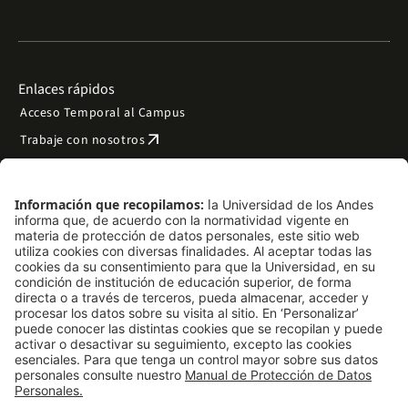
Enlaces rápidos
Acceso Temporal al Campus
arrow_outward
Trabaje con nosotros
arrow_outward
Emergencias
Preguntas frecuentes
arrow_outward
Filantropía y donaciones
arrow_outward
Mapa del sitio
Síguenos
LinkedIn
Instagram
Facebook