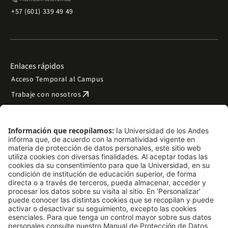
+57 (601) 339 49 49
Enlaces rápidos
Acceso Temporal al Campus
arrow_outward
Trabaje con nosotros
arrow_outward
Emergencias
Preguntas frecuentes
arrow_outward
Filantropía y donaciones
arrow_outward
Mapa del sitio
Síguenos
LinkedIn
Instagram