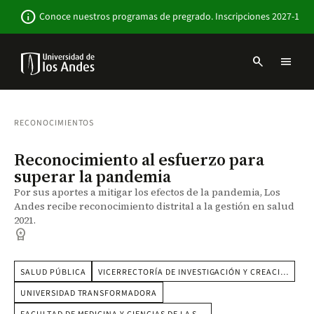
Pasar
Newsbar
info
Conoce nuestros programas de pregrado. Inscripciones 2027-1
al
contenido
principal
search
menu
Menu
links
Navbar
-
Sitio
RECONOCIMIENTOS
Institucional
Reconocimiento al esfuerzo para
superar la pandemia
Por sus aportes a mitigar los efectos de la pandemia, Los
Andes recibe reconocimiento distrital a la gestión en salud
2021.
workspace_premium
SALUD PÚBLICA
VICERRECTORÍA DE INVESTIGACIÓN Y CREACI…
UNIVERSIDAD TRANSFORMADORA