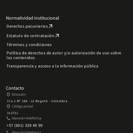
Normatividad institucional
arrow_outward
Derechos pecuniarios
arrow_outward
Estatuto de contratación
Términos y condiciones
Política de derechos de autor y/o autorización de uso sobre
los contenidos
Transparencia y acceso a la información pública
Contacto
place
Dirección
Cra 1 Nº 18A - 12 Bogotá - Colombia
place
Código postal
111711
phone
Atención telefónica
+57 (601) 339 49 99
phone
Atención telefónica