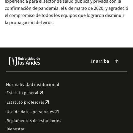
experiencia para el sector de salud pública y privada con la
confirmación de pandemia, el 6 de marzo de 2020, y agradeció
el compromiso de todos los equipos que lograron disminuir
la propagación del virus.
Ir arriba
arrow_forward
Normatividad institucional
arrow_outward
Estatuto general
arrow_outward
Estatuto profesoral
arrow_outward
Uso de datos personales
Reglamentos de estudiantes
Bienestar