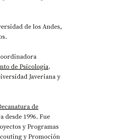
versidad de los Andes,
os.
 coordinadora
to de Psicología
.
iversidad Javeriana y
ecanatura de
a desde 1996. Fue
royectos y Programas
e Scouting y Promoción