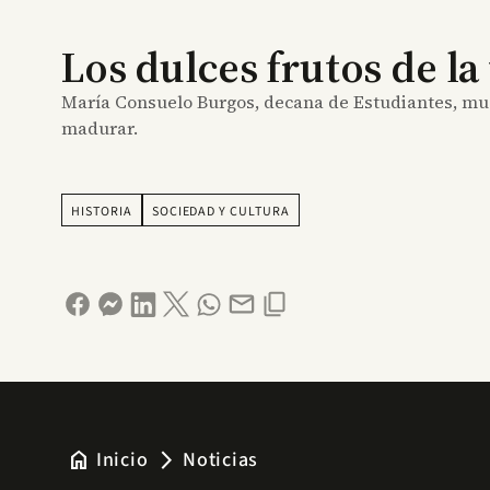
Los dulces frutos de la
María Consuelo Burgos, decana de Estudiantes, mue
madurar.
HISTORIA
SOCIEDAD Y CULTURA
home
Inicio
Noticias
arrow_forward_ios