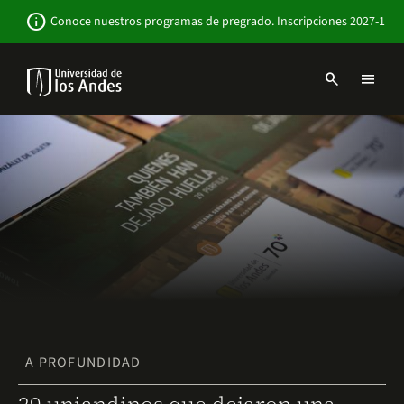
Pasar
Newsbar
info
Conoce nuestros programas de pregrado. Inscripciones 2027-1
al
contenido
principal
search
menu
Menu
links
Navbar
-
Sitio
Institucional
A PROFUNDIDAD