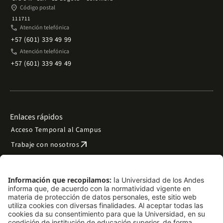
place
Código postal
111711
phone
Atención telefónica
+57 (601) 339 49 99
phone
Atención telefónica
+57 (601) 339 49 49
Enlaces rápidos
Acceso Temporal al Campus
arrow_outward
Trabaje con nosotros
arrow_outward
Emergencias
Preguntas frecuentes
arrow_outward
Filantropía y donaciones
arrow_outward
Mapa del sitio