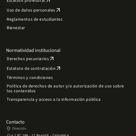
arrow_outward
Estatuto profesoral
arrow_outward
Uso de datos personales
Reglamentos de estudiantes
Bienestar
Normatividad institucional
arrow_outward
Derechos pecuniarios
arrow_outward
Estatuto de contratación
Términos y condiciones
Política de derechos de autor y/o autorización de uso sobre
los contenidos
Transparencia y acceso a la información pública
Contacto
place
Dirección
Cra 1 Nº 18A - 12 Bogotá - Colombia