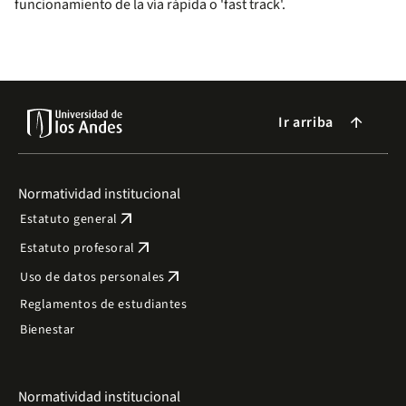
funcionamiento de la vía rápida o 'fast track'.
Ir arriba
arrow_forward
Normatividad institucional
arrow_outward
Estatuto general
arrow_outward
Estatuto profesoral
arrow_outward
Uso de datos personales
Reglamentos de estudiantes
Bienestar
Normatividad institucional