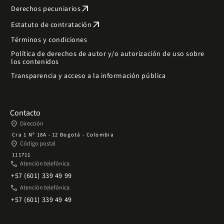
arrow_outward
Derechos pecuniarios
arrow_outward
Estatuto de contratación
Términos y condiciones
Política de derechos de autor y/o autorización de uso sobre
los contenidos
Transparencia y acceso a la información pública
Contacto
place
Dirección
Cra 1 Nº 18A - 12 Bogotá - Colombia
place
Código postal
111711
phone
Atención telefónica
+57 (601) 339 49 99
phone
Atención telefónica
+57 (601) 339 49 49